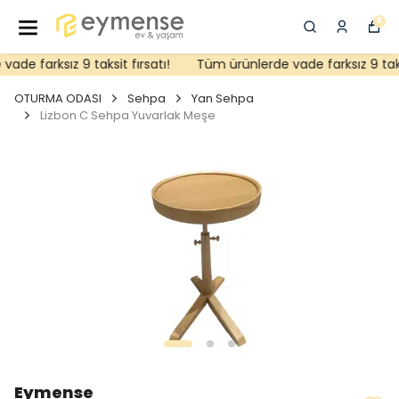
0
de farksız 9 taksit fırsatı!
Tüm ürünlerde vade farksız 9 taksit
OTURMA ODASI
Sehpa
Yan Sehpa
Lizbon C Sehpa Yuvarlak Meşe
Eymense