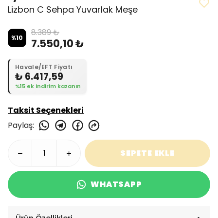
Lizbon C Sehpa Yuvarlak Meşe
8.389 ₺
%
10
7.550,10 ₺
Havale/EFT Fiyatı
₺ 6.417,59
%15 ek indirim kazanın
Taksit Seçenekleri
Paylaş
:
SEPETE EKLE
WHATSAPP