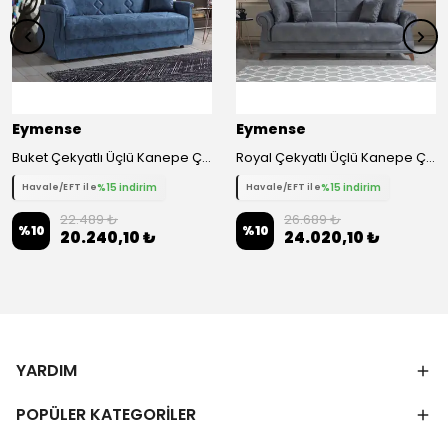
Eymense
Eymense
Buket Çekyatlı Üçlü Kanepe Çekyat - Mavi
Royal Çekyatlı Üçlü Kanepe Çekyat
%15 indirim
%15 indirim
Havale/EFT ile
Havale/EFT ile
22.489 ₺
26.689 ₺
%
10
%
10
20.240,10 ₺
24.020,10 ₺
YARDIM
POPÜLER KATEGORİLER