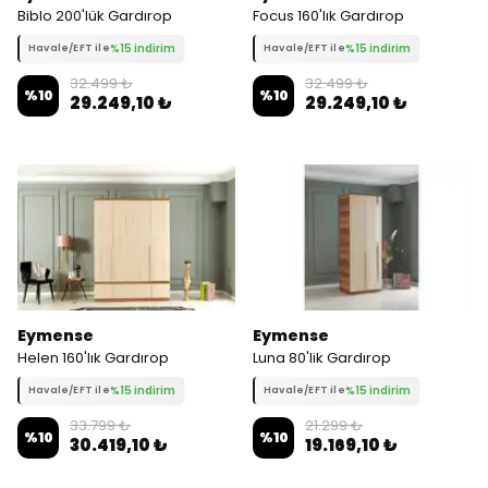
Biblo 200'lük Gardırop
Focus 160'lık Gardırop
%15 indirim
%15 indirim
Havale/EFT ile
Havale/EFT ile
32.499 ₺
32.499 ₺
%
10
%
10
29.249,10 ₺
29.249,10 ₺
Eymense
Eymense
Helen 160'lık Gardırop
Luna 80'lik Gardırop
%15 indirim
%15 indirim
Havale/EFT ile
Havale/EFT ile
33.799 ₺
21.299 ₺
%
10
%
10
30.419,10 ₺
19.169,10 ₺