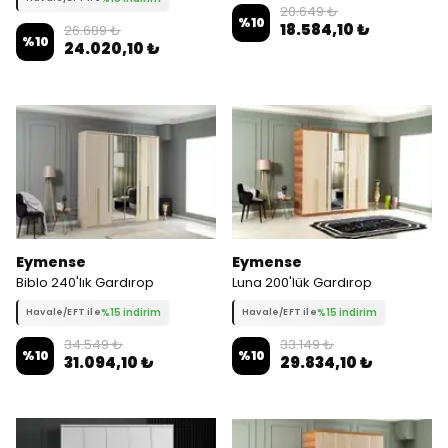
20.649 ₺
%
10
18.584,10 ₺
26.689 ₺
%
10
24.020,10 ₺
Eymense
Eymense
Biblo 240'lık Gardırop
Luna 200'lük Gardırop
%15 indirim
%15 indirim
Havale/EFT ile
Havale/EFT ile
34.549 ₺
33.149 ₺
%
10
%
10
31.094,10 ₺
29.834,10 ₺