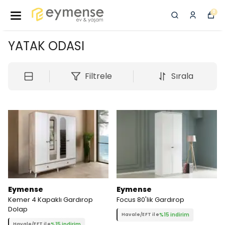
0
YATAK ODASI
Filtrele
Sırala
Eymense
Eymense
Kemer 4 Kapaklı Gardırop
Focus 80'lik Gardırop
Dolap
%15 indirim
Havale/EFT ile
%15 indirim
Havale/EFT ile