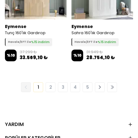
Eymense
Eymense
Tunç 160'lık Gardırop
Sahra 160'lık Gardırop
%15 indirim
%15 indirim
Havale/EFT ile
Havale/EFT ile
37.299 ₺
31.949 ₺
%
10
%
10
33.569,10 ₺
28.754,10 ₺
1
2
3
4
5
YARDIM
POPÜLER KATEGORİLER