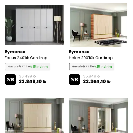
Eymense
Eymense
Focus 240'lık Gardırop
Helen 200'lük Gardırop
%15 indirim
%15 indirim
Havale/EFT ile
Havale/EFT ile
36.499 ₺
35.849 ₺
%
10
%
10
32.849,10 ₺
32.264,10 ₺