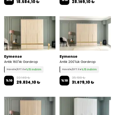
18.584,10 ₺
28.169,10 ₺
Eymense
Eymense
Antik 160'lık Gardırop
Antik 200'lük Gardırop
%15 indirim
%15 indirim
Havale/EFT ile
Havale/EFT ile
33.149 ₺
35.199 ₺
%
10
%
10
29.834,10 ₺
31.679,10 ₺