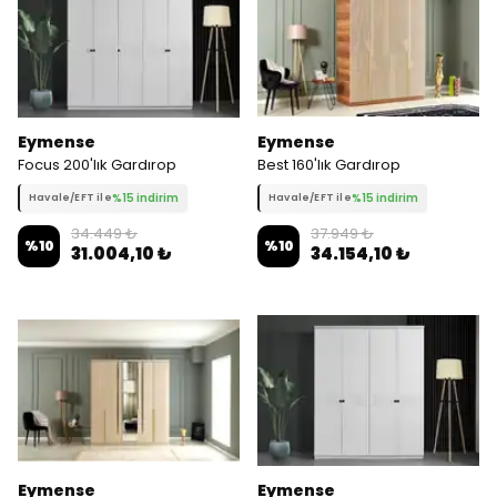
Eymense
Eymense
Focus 200'lık Gardırop
Best 160'lık Gardırop
%15 indirim
%15 indirim
Havale/EFT ile
Havale/EFT ile
34.449 ₺
37.949 ₺
%
10
%
10
31.004,10 ₺
34.154,10 ₺
Eymense
Eymense