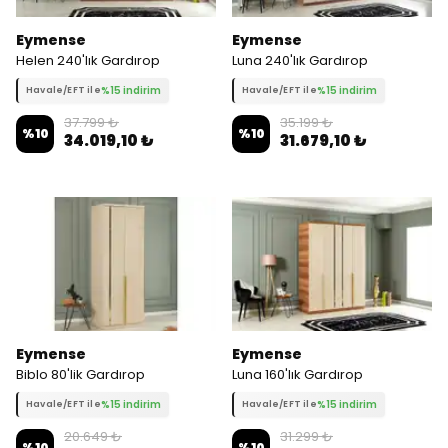
Eymense
Eymense
Helen 240'lık Gardırop
Luna 240'lık Gardırop
%15 indirim
%15 indirim
Havale/EFT ile
Havale/EFT ile
37.799 ₺
35.199 ₺
%
10
%
10
34.019,10 ₺
31.679,10 ₺
Eymense
Eymense
Biblo 80'lik Gardırop
Luna 160'lık Gardırop
%15 indirim
%15 indirim
Havale/EFT ile
Havale/EFT ile
20.649 ₺
31.299 ₺
%
10
%
10