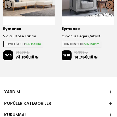
Eymense
Eymense
Viola S Köşe Takımı
Okyanus Berjer Çekyat
%15 indirim
%15 indirim
Havale/EFT ile
Havale/EFT ile
81.289 ₺
16.389 ₺
%
10
%
10
73.160,10 ₺
14.750,10 ₺
YARDIM
POPÜLER KATEGORİLER
KURUMSAL