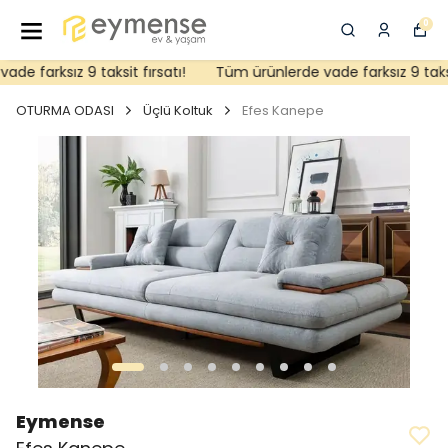
0
e farksız 9 taksit fırsatı!
Tüm ürünlerde vade farksız 9 taksit 
OTURMA ODASI
Üçlü Koltuk
Efes Kanepe
Eymense