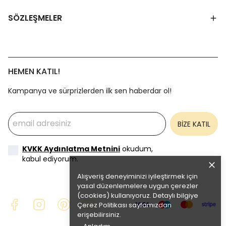
SÖZLEŞMELER
HEMEN KATIL!
Kampanya ve sürprizlerden ilk sen haberdar ol!
BİZE KATIL
KVKK Aydınlatma Metnini
okudum,
kabul ediyorum.
Alışveriş deneyiminizi iyileştirmek için
yasal düzenlemelere uygun çerezler
(cookies) kullanıyoruz. Detaylı bilgiye
Çerez Politikası
sayfamızdan
erişebilirsiniz.