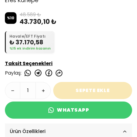
Efes Kanepe
48.589 ₺
%
10
43.730,10 ₺
Havale/EFT Fiyatı
₺ 37.170,58
%15 ek indirim kazanın
Taksit Seçenekleri
Paylaş
:
SEPETE EKLE
WHATSAPP
Ürün Özellikleri