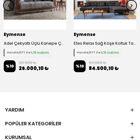
Eymense
Eymense
Adel Çekyatlı Üçlü Kanepe Çekyat - Gri
Efes Relax Sağ Köşe Koltuk Takımı
%15 indirim
%15 indirim
Havale/EFT ile
Havale/EFT ile
28.889 ₺
93.889 ₺
%
10
%
10
26.000,10 ₺
84.500,10 ₺
YARDIM
POPÜLER KATEGORİLER
KURUMSAL