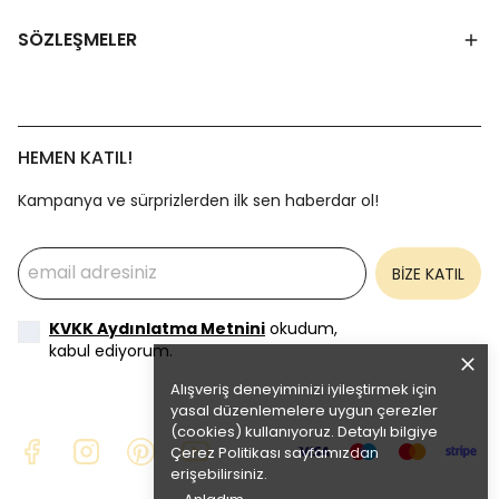
SÖZLEŞMELER
HEMEN KATIL!
Kampanya ve sürprizlerden ilk sen haberdar ol!
BİZE KATIL
KVKK Aydınlatma Metnini
okudum,
kabul ediyorum.
Alışveriş deneyiminizi iyileştirmek için
yasal düzenlemelere uygun çerezler
(cookies) kullanıyoruz. Detaylı bilgiye
Çerez Politikası
sayfamızdan
erişebilirsiniz.