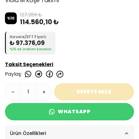
Viola M Köşe Takımı
127.289 ₺
%
10
114.560,10 ₺
Havale/EFT Fiyatı
₺ 97.376,09
%15 ek indirim kazanın
Taksit Seçenekleri
Paylaş
:
SEPETE EKLE
WHATSAPP
Ürün Özellikleri