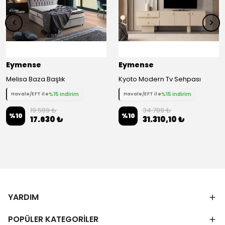
Eymense
Eymense
Melisa Baza Başlık
Kyoto Modern Tv Sehpası
%15 indirim
%15 indirim
Havale/EFT ile
Havale/EFT ile
19.589 ₺
34.789 ₺
%
10
%
10
17.630 ₺
31.310,10 ₺
YARDIM
POPÜLER KATEGORİLER