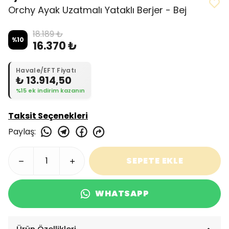
Orchy Ayak Uzatmalı Yataklı Berjer - Bej
18.189 ₺
%
10
16.370 ₺
Havale/EFT Fiyatı
₺ 13.914,50
%15 ek indirim kazanın
Taksit Seçenekleri
Paylaş
:
SEPETE EKLE
WHATSAPP