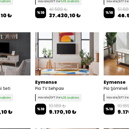
indirim
%15 indirim
Havale/EFT ile
Havale/EFT ile
41.589 ₺
51.68
%
10
%
10
,10 ₺
37.430,10 ₺
46.
Eymense
Eymense
i Seti
Pia TV Sehpası
Pia Şömineli
indirim
%15 indirim
Havale/EFT ile
Havale/EFT ile
10.189 ₺
10.18
%
10
%
10
,10 ₺
9.170,10 ₺
9.17