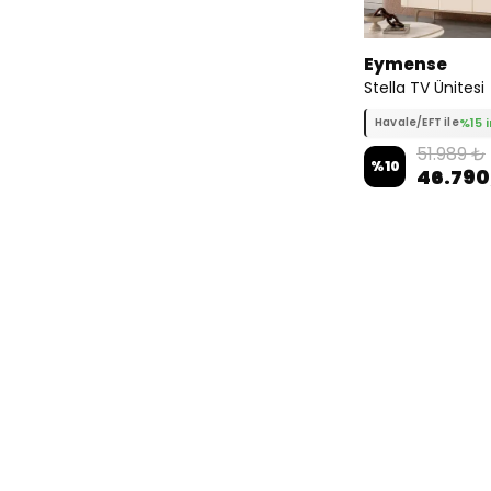
Eymense
Stella TV Ünitesi
%15 
Havale/EFT ile
51.989 ₺
%
10
46.790