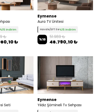
Eymense
ehpası
Aura TV Ünitesi
%15 indirim
%15 indirim
Havale/EFT ile
89 ₺
51.989 ₺
%
10
960,10 ₺
46.790,10 ₺
Eymense
si Seti
Yıldız Şömineli Tv Sehpası