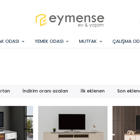
AK ODASI
YEMEK ODASI
MUTFAK
ÇALIŞMA OD
artan
İndirim oranı azalan
İlk eklenen
Son eklen