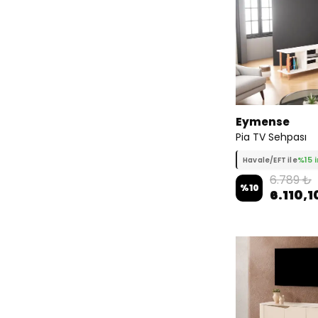
Eymense
Pia TV Sehpası
%15 
Havale/EFT ile
6.789 ₺
%
10
6.110,1