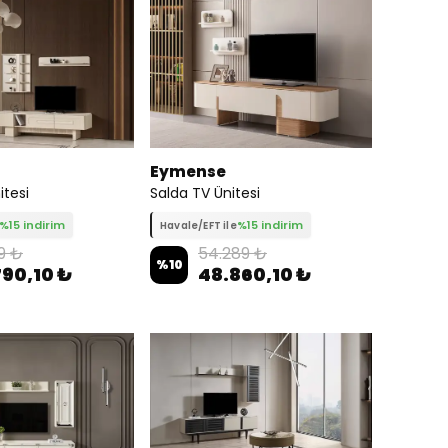
Eymense
itesi
Salda TV Ünitesi
%15 indirim
%15 indirim
Havale/EFT ile
9 ₺
54.289 ₺
%
10
790,10 ₺
48.860,10 ₺