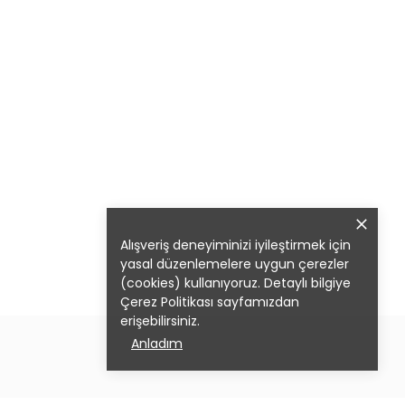
Alışveriş deneyiminizi iyileştirmek için
yasal düzenlemelere uygun çerezler
(cookies) kullanıyoruz. Detaylı bilgiye
Çerez Politikası
sayfamızdan
erişebilirsiniz.
Anladım