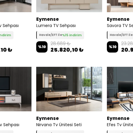
Eymense
Eymense
v Sehpası
Lumera TV Sehpası
Savora TV S
indirim
%15 indirim
Havale/EFT ile
Havale/EFT ile
28.689 ₺
23.2
%
10
%
10
,10 ₺
25.820,10 ₺
20.
Eymense
Eymense
v Sehpası
Nirvana Tv Ünitesi Seti
Efes Tv Ünite