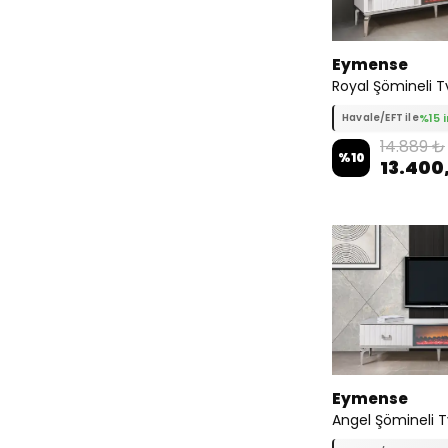
Eymense
Royal Şömineli T
%15 
Havale/EFT ile
14.889 ₺
%
10
13.400
Eymense
Angel Şömineli T