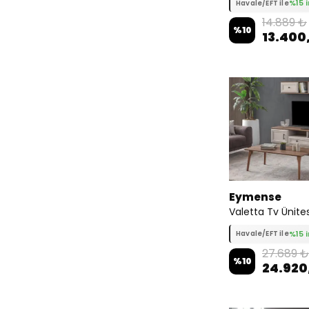
%15 
Havale/EFT ile
14.889 ₺
%
10
13.400
Eymense
Valetta Tv Ünites
%15 
Havale/EFT ile
27.689 ₺
%
10
24.920