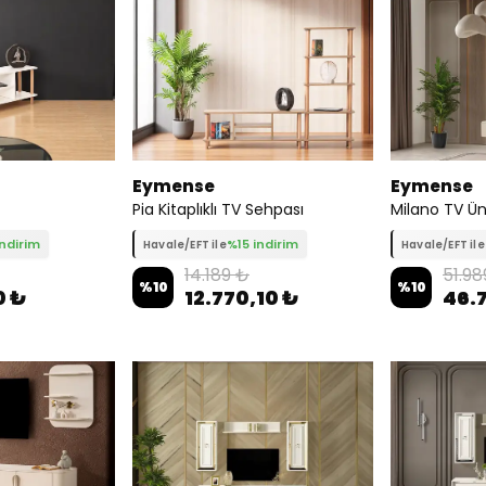
Eymense
Eymense
Pia Kitaplıklı TV Sehpası
Milano TV Ün
indirim
%15 indirim
Havale/EFT ile
Havale/EFT ile
14.189 ₺
51.98
%
10
%
10
0 ₺
12.770,10 ₺
46.