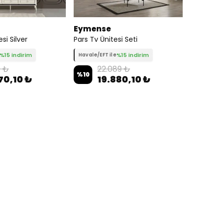
Eymense
si Silver
Pars Tv Ünitesi Seti
%15 indirim
%15 indirim
Havale/EFT ile
9 ₺
22.089 ₺
%
10
70,10 ₺
19.880,10 ₺