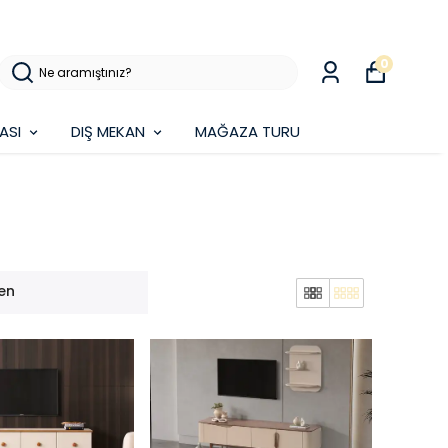
0
ASI
DIŞ MEKAN
MAĞAZA TURU
en