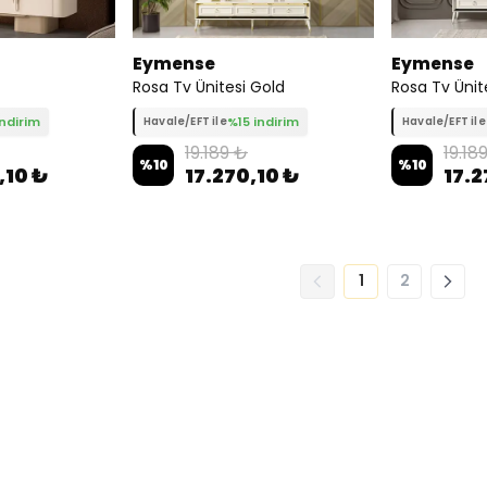
Eymense
Eymense
Rosa Tv Ünitesi Gold
Rosa Tv Ünite
indirim
%15 indirim
Havale/EFT ile
Havale/EFT ile
19.189 ₺
19.18
%
10
%
10
,10 ₺
17.270,10 ₺
17.2
1
2