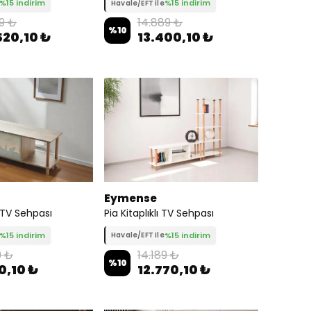
%15 indirim
%15 indirim
Havale/EFT ile
9 ₺
14.889 ₺
%
10
520,10 ₺
13.400,10 ₺
Eymense
 TV Sehpası
Pia Kitaplıklı TV Sehpası
%15 indirim
%15 indirim
Havale/EFT ile
9 ₺
14.189 ₺
%
10
0,10 ₺
12.770,10 ₺