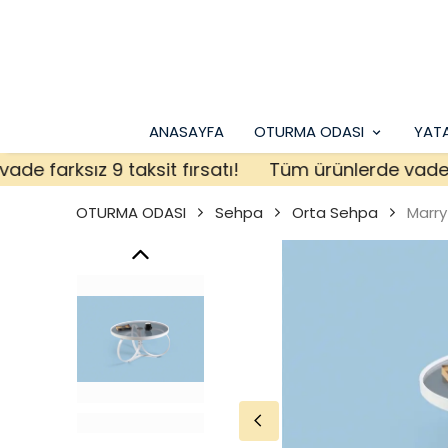
ANASAYFA
OTURMA ODASI
YAT
farksız 9 taksit fırsatı!
Tüm ürünlerde vade farks
OTURMA ODASI
Sehpa
Orta Sehpa
Marry