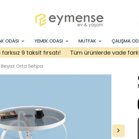
AK ODASI
YEMEK ODASI
MUTFAK
ÇALIŞMA OD
ız 9 taksit fırsatı!
Tüm ürünlerde vade farksız 9 
 Beyaz Orta Sehpa