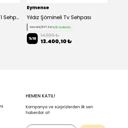
Eymense
Eyme
Foxy Koltuk Takımı 3+3+1 Sehpa ve Ayak Uzatma Modüllü
Yıldız Şömineli Tv Sehpası
%15 indirim
Havale/EFT ile
Havale
14.889 ₺
%
10
%
10
13.400,10 ₺
HEMEN KATIL!
ni
Kampanya ve sürprizlerden ilk sen
haberdar ol!