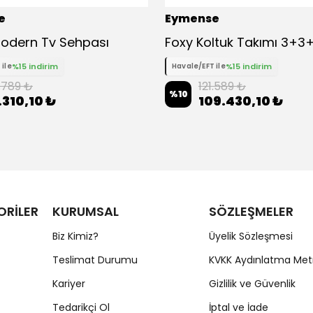
e
Eymense
odern Tv Sehpası
%15 indirim
%15 indirim
 ile
Havale/EFT ile
.789 ₺
121.589 ₺
%
10
.310,10 ₺
109.430,10 ₺
ORİLER
KURUMSAL
SÖZLEŞMELER
Biz Kimiz?
Üyelik Sözleşmesi
Teslimat Durumu
KVKK Aydınlatma Met
Kariyer
Gizlilik ve Güvenlik
Tedarikçi Ol
İptal ve İade