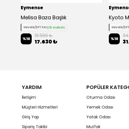
Eymense
Eymens
Melisa Baza Başlık
Kyoto M
%15 indirim
Havale/EFT ile
Havale/EFT
19.589 ₺
34
%
10
%
10
17.630 ₺
31
YARDIM
POPÜLER KATEG
İletişim
Oturma Odası
Müşteri Hizmetleri
Yemek Odası
Giriş Yap
Yatak Odası
Sipariş Takibi
Mutfak