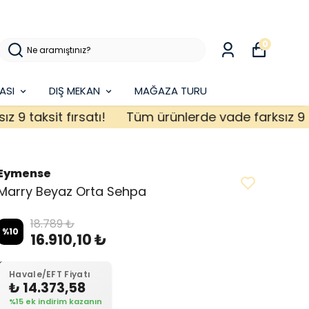
0
ASI
DIŞ MEKAN
MAĞAZA TURU
taksit fırsatı!
Tüm ürünlerde vade farksız 9 taksi
Eymense
Marry Beyaz Orta Sehpa
18.789 ₺
%
10
16.910,10 ₺
Havale/EFT Fiyatı
₺ 14.373,58
%15 ek indirim kazanın