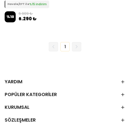
%15 indirim
Havale/EFT ile
6.989 ₺
%
10
6.290 ₺
1
YARDIM
POPÜLER KATEGORİLER
KURUMSAL
SÖZLEŞMELER