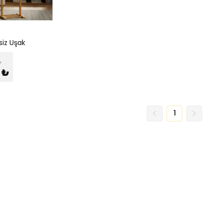
siz Uşak
₺
 ₺
1