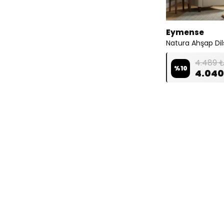
Eymense
Natura Ahşap Dil
4.489 
%
10
4.040