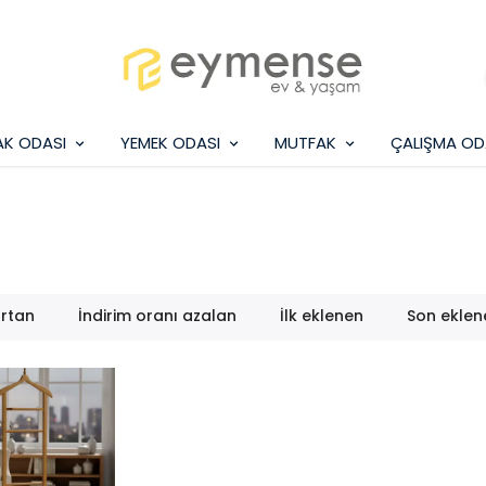
AK ODASI
YEMEK ODASI
MUTFAK
ÇALIŞMA OD
artan
İndirim oranı azalan
İlk eklenen
Son eklen