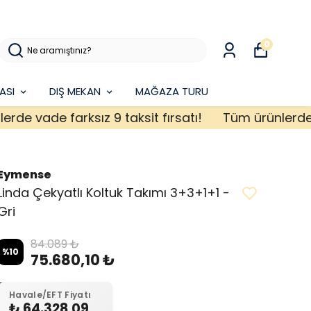
0
ASI
DIŞ MEKAN
MAĞAZA TURU
vade farksız 9 taksit fırsatı!
Tüm ürünlerde vade 
Eymense
Linda Çekyatlı Koltuk Takımı 3+3+1+1 -
Gri
84.089 ₺
%
10
75.680,10 ₺
Havale/EFT Fiyatı
₺ 64.328,09