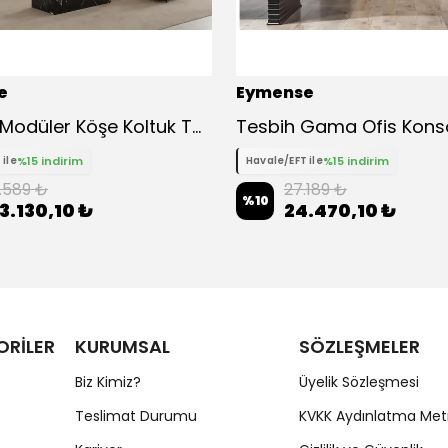
e
Eymense
Lima XL Modüler Köşe Koltuk Takımı
Tesbih Gama Ofis Kons
%15 indirim
%15 indirim
 ile
Havale/EFT ile
4.589 ₺
27.189 ₺
%
10
3.130,10 ₺
24.470,10 ₺
ORİLER
KURUMSAL
SÖZLEŞMELER
Biz Kimiz?
Üyelik Sözleşmesi
Teslimat Durumu
KVKK Aydınlatma Met