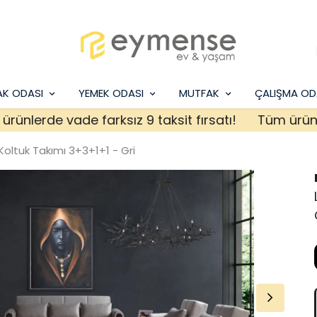
AK ODASI
YEMEK ODASI
MUTFAK
ÇALIŞMA OD
erde vade farksız 9 taksit fırsatı!
Tüm ürünlerde 
Koltuk Takımı 3+3+1+1 - Gri