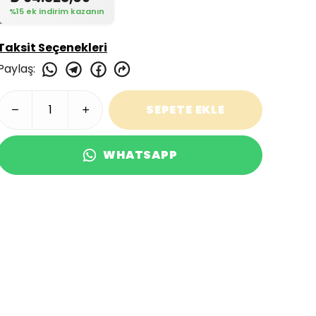
%15 ek indirim kazanın
Taksit Seçenekleri
Paylaş
:
SEPETE EKLE
WHATSAPP