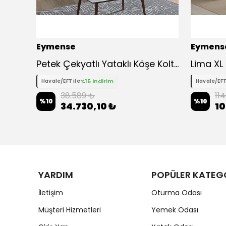
Eymense
Eymens
Petek Çekyatlı Yataklı Köşe Koltuk Takımı
%15 indirim
Havale/EFT ile
Havale/EFT
38.589 ₺
11
%
10
%
10
34.730,10 ₺
10
YARDIM
POPÜLER KATEG
İletişim
Oturma Odası
Müşteri Hizmetleri
Yemek Odası