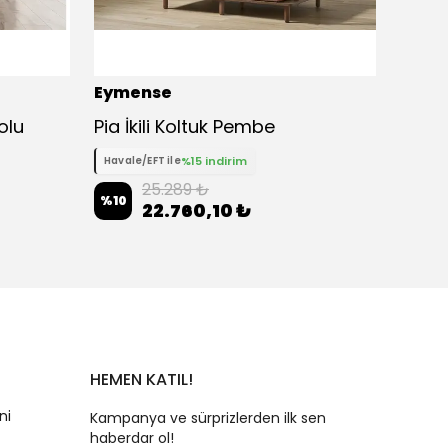
Eymense
Eyme
olu
Pia İkili Koltuk Pembe
Milas
%15 indirim
Havale/EFT ile
Havale
25.289 ₺
%
10
%
10
22.760,10 ₺
HEMEN KATIL!
ni
Kampanya ve sürprizlerden ilk sen
haberdar ol!