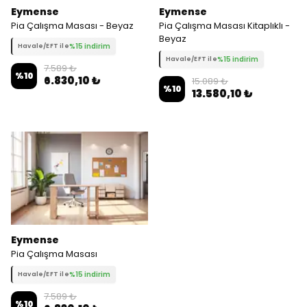
Eymense
Eymense
Pia Çalışma Masası - Beyaz
Pia Çalışma Masası Kitaplıklı -
Beyaz
%15 indirim
Havale/EFT ile
%15 indirim
Havale/EFT ile
7.589 ₺
%
10
6.830,10 ₺
15.089 ₺
%
10
13.580,10 ₺
Eymense
Pia Çalışma Masası
%15 indirim
Havale/EFT ile
7.589 ₺
%
10