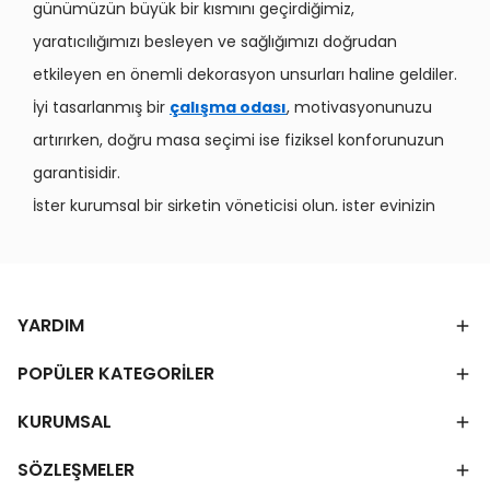
günümüzün büyük bir kısmını geçirdiğimiz,
yaratıcılığımızı besleyen ve sağlığımızı doğrudan
etkileyen en önemli dekorasyon unsurları haline geldiler.
İyi tasarlanmış bir
çalışma odası
, motivasyonunuzu
artırırken, doğru masa seçimi ise fiziksel konforunuzun
garantisidir.
İster kurumsal bir şirketin yöneticisi olun, ister evinizin
bir köşesini ofise dönüştüren bir freelancer; seçeceğiniz
masanın işlevselliği, estetiği ve dayanıklılığı iş kalitenize
doğrudan yansır. Bu yazımızda, Eymense’nin zengin
YARDIM
koleksiyonundan ilham alarak, ideal çalışma alanını
oluşturmanız için gereken tüm detayları, malzeme
POPÜLER KATEGORİLER
kalitesinden ergonomiye, stil önerilerinden fiyat
KURUMSAL
dengesine kadar kapsamlı bir şekilde ele aldık.
Ofis Masası Modelleri
SÖZLEŞMELER