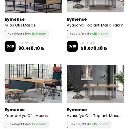
Eymense
Eymense
Milas Ofis Masası
Ayasofya Toplantı Masa Takımı
%15 indirim
%15 indirim
Havale/EFT ile
Havale/EFT ile
33.789 ₺
65.189 ₺
%
10
%
10
30.410,10 ₺
58.670,10 ₺
Eymense
Eymense
Kapadokya Ofis Masası
Ayasofya Ofis Toplantı Masası
%15 indirim
%15 indirim
Havale/EFT ile
Havale/EFT ile