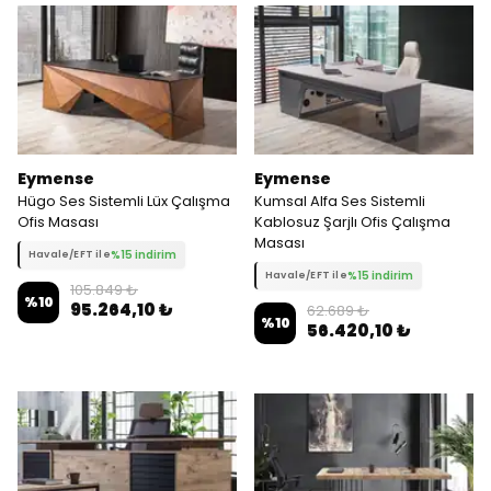
Eymense
Eymense
Hügo Ses Sistemli Lüx Çalışma
Kumsal Alfa Ses Sistemli
Ofis Masası
Kablosuz Şarjlı Ofis Çalışma
Masası
%15 indirim
Havale/EFT ile
%15 indirim
Havale/EFT ile
105.849 ₺
%
10
95.264,10 ₺
62.689 ₺
%
10
56.420,10 ₺