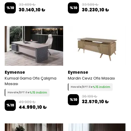
33.489 ₺
33.589 ₺
%
10
%
10
30.140,10 ₺
30.230,10 ₺
Eymense
Eymense
Kumsal Gama Ofis Çalışma
Mardin Ceviz Ofis Masası
Masası
%15 indirim
Havale/EFT ile
%15 indirim
Havale/EFT ile
36.189 ₺
%
10
32.570,10 ₺
49.989 ₺
%
10
44.990,10 ₺