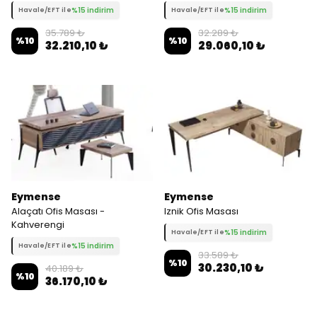
%15 indirim
%15 indirim
Havale/EFT ile
Havale/EFT ile
35.789 ₺
32.289 ₺
%
10
%
10
32.210,10 ₺
29.060,10 ₺
Eymense
Eymense
Alaçatı Ofis Masası -
Iznik Ofis Masası
Kahverengi
%15 indirim
Havale/EFT ile
%15 indirim
Havale/EFT ile
33.589 ₺
%
10
30.230,10 ₺
40.189 ₺
%
10
36.170,10 ₺