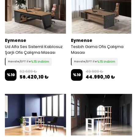
Eymense
Eymense
Ud Alfa Ses Sistemli Kablosuz
Tesbih Gama Ofis Çalışma
Şarjlı Ofis Çalışma Masası
Masası
%15 indirim
%15 indirim
Havale/EFT ile
Havale/EFT ile
62.689 ₺
49.989 ₺
%
10
%
10
56.420,10 ₺
44.990,10 ₺