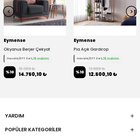
Eymense
Eymense
Okyanus Berjer Çekyat
Pia Açık Gardırop
%15 indirim
%15 indirim
Havale/EFT ile
Havale/EFT ile
16.389 ₺
13.889 ₺
%
10
%
10
14.750,10 ₺
12.500,10 ₺
YARDIM
POPÜLER KATEGORİLER