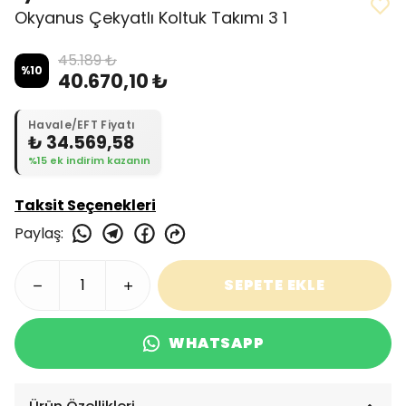
Okyanus Çekyatlı Koltuk Takımı 3 1
45.189 ₺
%
10
40.670,10 ₺
Havale/EFT Fiyatı
₺ 34.569,58
%15 ek indirim kazanın
Taksit Seçenekleri
Paylaş
:
SEPETE EKLE
WHATSAPP