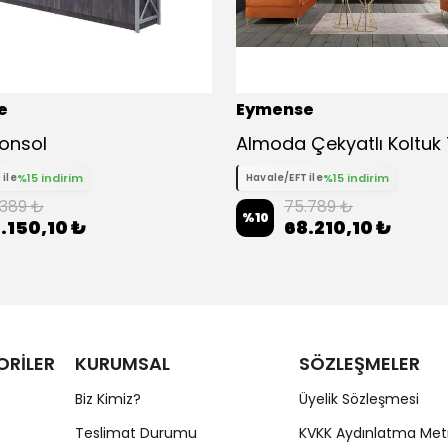
e
Eymense
Konsol
%15 indirim
%15 indirim
 ile
Havale/EFT ile
.389 ₺
75.789 ₺
%
10
.150,10 ₺
68.210,10 ₺
ORİLER
KURUMSAL
SÖZLEŞMELER
Biz Kimiz?
Üyelik Sözleşmesi
Teslimat Durumu
KVKK Aydınlatma Met