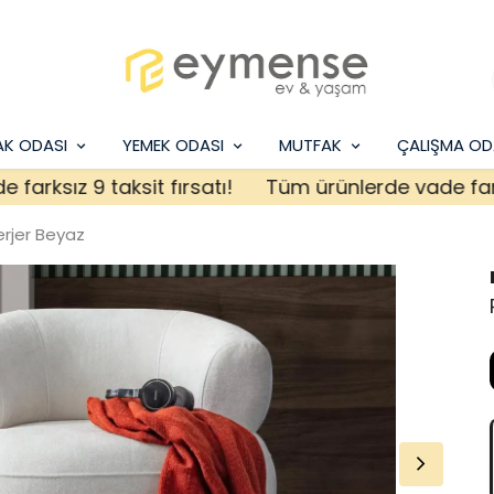
AK ODASI
YEMEK ODASI
MUTFAK
ÇALIŞMA OD
sız 9 taksit fırsatı!
Tüm ürünlerde vade farksız 9
rjer Beyaz