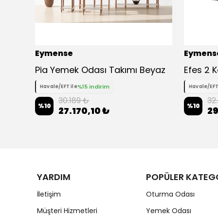
Eymense
Eymens
Pia Yemek Odası Takımı Beyaz
Efes 2 
%15 indirim
Havale/EFT ile
Havale/EFT
30.189 ₺
32
%
10
%
10
27.170,10 ₺
29
YARDIM
POPÜLER KATEG
İletişim
Oturma Odası
Müşteri Hizmetleri
Yemek Odası