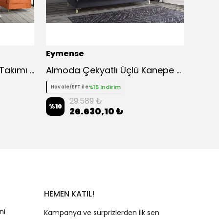
Eymense
Eyme
Almoda Çekyatlı Koltuk Takımı 3 3 1
Almoda Çekyatlı Üçlü Kanepe Çekyat - Lacivert
Liza 
%15 indirim
Havale/EFT ile
Havale
29.589 ₺
%
10
%
10
26.630,10 ₺
HEMEN KATIL!
ni
Kampanya ve sürprizlerden ilk sen