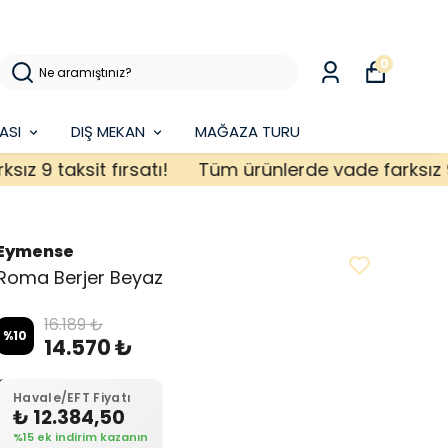
0
ASI
DIŞ MEKAN
MAĞAZA TURU
 taksit fırsatı!
Tüm ürünlerde vade farksız 9 taks
Eymense
Roma Berjer Beyaz
16.189 ₺
%
10
14.570 ₺
Havale/EFT Fiyatı
₺ 12.384,50
%15 ek indirim kazanın