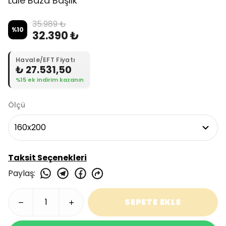
Lale Baza Başlık
35.989 ₺
%
10
32.390 ₺
Havale/EFT Fiyatı
₺ 27.531,50
%15 ek indirim kazanın
Ölçü
Taksit Seçenekleri
Paylaş
:
SEPETE EKLE