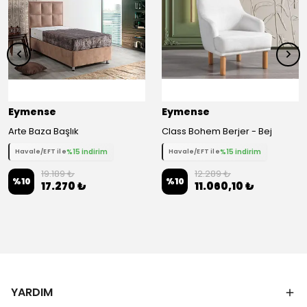
Eymense
Eymense
Arte Baza Başlık
Class Bohem Berjer - Bej
%15 indirim
%15 indirim
Havale/EFT ile
Havale/EFT ile
19.189 ₺
12.289 ₺
%
10
%
10
17.270 ₺
11.060,10 ₺
YARDIM