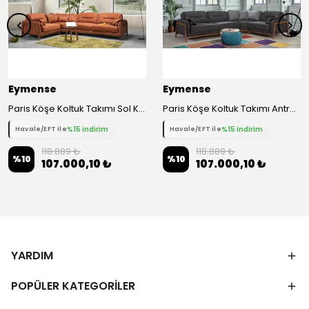
Eymense
Eymense
Paris Köşe Koltuk Takımı Sol Köşe Turuncu Kiremit
Paris Köşe Koltuk Takımı Antrasit Sağ Köşe Keten
%15 indirim
%15 indirim
Havale/EFT ile
Havale/EFT ile
118.889 ₺
118.889 ₺
%
10
%
10
107.000,10 ₺
107.000,10 ₺
YARDIM
POPÜLER KATEGORİLER