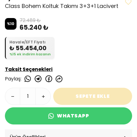
Class Bohem Koltuk Takımı 3+3+1 Lacivert
72.489 ₺
%
10
65.240 ₺
Havale/EFT Fiyatı
₺ 55.454,00
%15 ek indirim kazanın
Taksit Seçenekleri
Paylaş
:
SEPETE EKLE
WHATSAPP