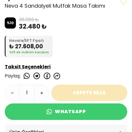
Neva 4 Sandalyeli Mutfak Masa Takımı
36.089 ₺
%
10
32.480 ₺
Havale/EFT Fiyatı
₺ 27.608,00
%15 ek indirim kazanın
Taksit Seçenekleri
Paylaş
:
SEPETE EKLE
WHATSAPP