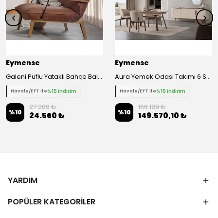
Eymense
Eymense
Galeni Puflu Yataklı Bahçe Balkon Oturma Odası Berjer
Aura Yemek Odası Takımı 6 Sandalyeli
%15 indirim
%15 indirim
Havale/EFT ile
Havale/EFT ile
27.289 ₺
166.189 ₺
%
10
%
10
24.560 ₺
149.570,10 ₺
YARDIM
POPÜLER KATEGORİLER