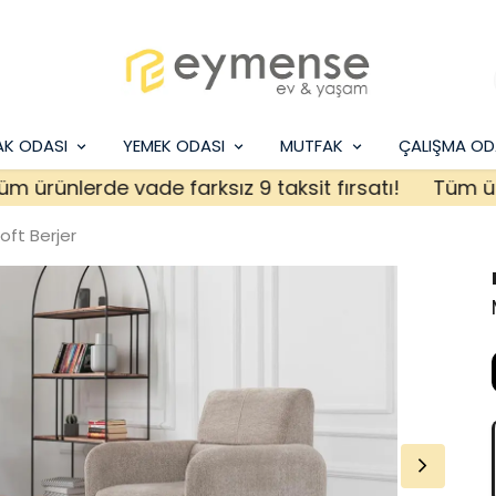
AK ODASI
YEMEK ODASI
MUTFAK
ÇALIŞMA OD
ünlerde vade farksız 9 taksit fırsatı!
Tüm ürünler
ft Berjer