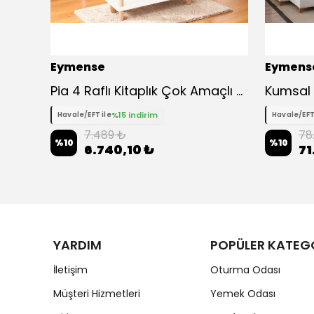
Eymense
Eymens
Lima M Modüler Köşe Koltuk Takımı
Pia 4 Raflı Kitaplık Çok Amaçlı Dolap - Beyaz
%15 indirim
Havale/EFT ile
Havale/EFT
7.489 ₺
78
%
10
%
10
6.740,10 ₺
71
YARDIM
POPÜLER KATEG
İletişim
Oturma Odası
Müşteri Hizmetleri
Yemek Odası