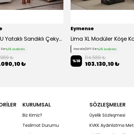
e
Eymense
Kumsal U Yataklı Sandıklı Çekyat Köşe Koltuk Takımı
%15 indirim
%15 indirim
 ile
Havale/EFT ile
.989 ₺
114.589 ₺
%
10
.090,10 ₺
103.130,10 ₺
ORİLER
KURUMSAL
SÖZLEŞMELER
Biz Kimiz?
Üyelik Sözleşmesi
Teslimat Durumu
KVKK Aydınlatma Met