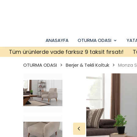
ANASAYFA
OTURMA ODASI
YAT
Tüm ürünlerde vade farksız 9 taksit fırsatı!
Tüm ür
OTURMA ODASI
Berjer & Tekli Koltuk
Monza So