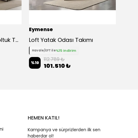
Eymense
Eyme
Lima XL Modüler Köşe Koltuk Takımı
Loft Yatak Odası Takımı
Pia İk
%15 indirim
Havale/EFT ile
Havale
112.789 ₺
%
10
%
10
101.510 ₺
HEMEN KATIL!
ni
Kampanya ve sürprizlerden ilk sen
haberdar ol!