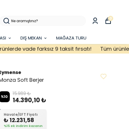
0
ASI
DIŞ MEKAN
MAĞAZA TURU
de vade farksız 9 taksit fırsatı!
Tüm ürünlerde va
Eymense
Monza Soft Berjer
15.989 ₺
%
10
14.390,10 ₺
Havale/EFT Fiyatı
₺ 12.231,58
%15 ek indirim kazanın