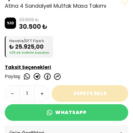
Atina 4 Sandalyeli Mutfak Masa Takımı
33.889 ₺
%
10
30.500 ₺
Havale/EFT Fiyatı
₺ 25.925,00
%15 ek indirim kazanın
Taksit Seçenekleri
Paylaş
:
SEPETE EKLE
WHATSAPP