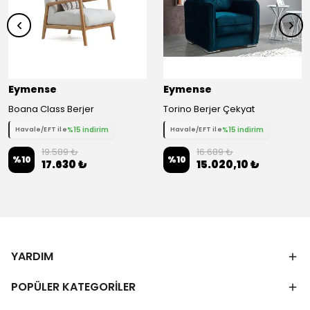
Eymense
Eymense
Boana Class Berjer
Torino Berjer Çekyat
%15 indirim
%15 indirim
Havale/EFT ile
Havale/EFT ile
19.589 ₺
16.689 ₺
%
10
%
10
17.630 ₺
15.020,10 ₺
YARDIM
POPÜLER KATEGORİLER