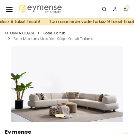
0
z 9 taksit fırsatı!
Tüm ürünlerde vade farksız 9 taksit fırsatı!
OTURMA ODASI
Köşe Koltuk
Solo Medium Modüler Köşe Koltuk Takımı
Eymense