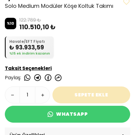
Solo Medium Modüler Köşe Koltuk Takımı
122.789 ₺
%
10
110.510,10 ₺
Havale/EFT Fiyatı
₺ 93.933,59
%15 ek indirim kazanın
Taksit Seçenekleri
Paylaş
:
SEPETE EKLE
WHATSAPP