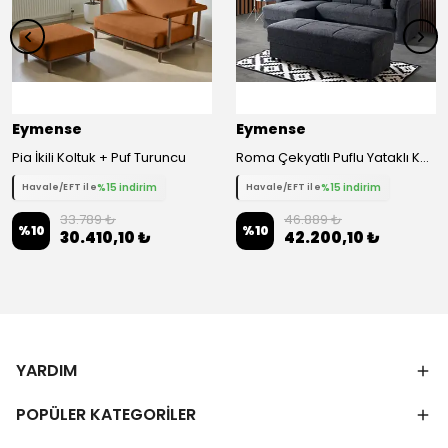
Eymense
Eymense
Pia İkili Koltuk + Puf Turuncu
Roma Çekyatlı Puflu Yataklı Köşe Koltuk Takımı
%15 indirim
%15 indirim
Havale/EFT ile
Havale/EFT ile
33.789 ₺
46.889 ₺
%
10
%
10
30.410,10 ₺
42.200,10 ₺
YARDIM
POPÜLER KATEGORİLER