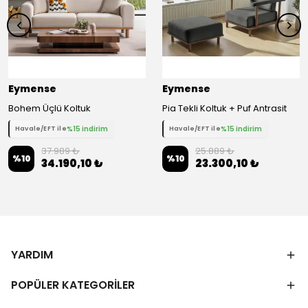
Eymense
Eymense
Bohem Üçlü Koltuk
Pia Tekli Koltuk + Puf Antrasit
%15 indirim
%15 indirim
Havale/EFT ile
Havale/EFT ile
37.989 ₺
25.889 ₺
%
10
%
10
34.190,10 ₺
23.300,10 ₺
YARDIM
POPÜLER KATEGORİLER