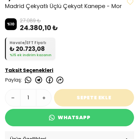
Madrid Çekyatlı Üçlü Çekyat Kanepe - Mor
27.089 ₺
%
10
24.380,10 ₺
Havale/EFT Fiyatı
₺ 20.723,08
%15 ek indirim kazanın
Taksit Seçenekleri
Paylaş
:
SEPETE EKLE
WHATSAPP