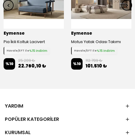
Eymense
Eymense
Pia İkili Koltuk Lacivert
Motus Yatak Odası Takımı
%15 indirim
%15 indirim
Havale/EFT ile
Havale/EFT ile
25.289 ₺
112.789 ₺
%
10
%
10
22.760,10 ₺
101.510 ₺
YARDIM
POPÜLER KATEGORİLER
KURUMSAL