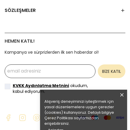
SÖZLEŞMELER
HEMEN KATIL!
Kampanya ve sürprizlerden ilk sen haberdar ol!
BİZE KATIL
KVKK Aydınlatma Metnini
okudum,
kabul ediyorum.
Alışveriş deneyiminizi iyileştirmek için
yasal düzenlemelere uygun çerezler
(cookies) kullanıyoruz. Detaylı bilgiye
Çerez Politikası
sayfamızdan
erişebilirsiniz.