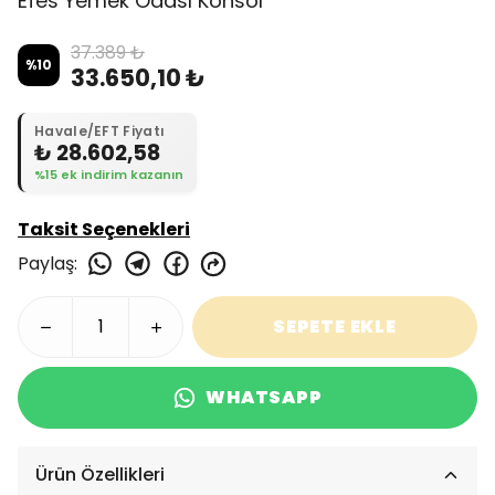
Efes Yemek Odası Konsol
37.389 ₺
%
10
33.650,10 ₺
Havale/EFT Fiyatı
₺ 28.602,58
%15 ek indirim kazanın
Taksit Seçenekleri
Paylaş
:
SEPETE EKLE
WHATSAPP
Ürün Özellikleri