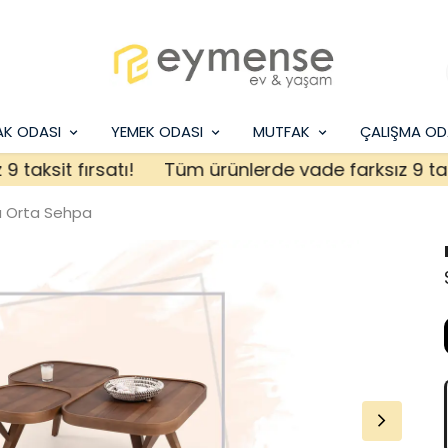
AK ODASI
YEMEK ODASI
MUTFAK
ÇALIŞMA OD
sit fırsatı!
Tüm ürünlerde vade farksız 9 taksit f
a Orta Sehpa