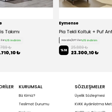
e
Eymense
is Takımı
Pia Tekli Koltuk + Puf An
%15 indirim
%15 indirim
 ile
Havale/EFT ile
.789 ₺
25.889 ₺
%
10
.710,10 ₺
23.300,10 ₺
ORİLER
KURUMSAL
SÖZLEŞMELER
Biz Kimiz?
Üyelik Sözleşmesi
Teslimat Durumu
KVKK Aydınlatma Met