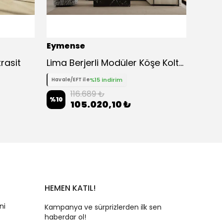
Eymense
Eyme
trasit
Lima Berjerli Modüler Köşe Koltuk Takımı
%15 indirim
Havale/EFT ile
Havale
116.689 ₺
%
10
%
10
105.020,10 ₺
HEMEN KATIL!
ni
Kampanya ve sürprizlerden ilk sen
haberdar ol!