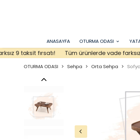
ANASAYFA
OTURMA ODASI
YAT
9 taksit fırsatı!
Tüm ürünlerde vade farksız 9 tak
OTURMA ODASI
Sehpa
Orta Sehpa
Sofy