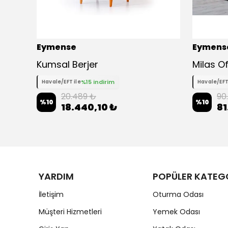
Eymense
Eymens
Kumsal Berjer
Milas Of
%15 indirim
Havale/EFT ile
Havale/EFT
20.489 ₺
90
%
10
%
10
18.440,10 ₺
81
YARDIM
POPÜLER KATEG
İletişim
Oturma Odası
Müşteri Hizmetleri
Yemek Odası