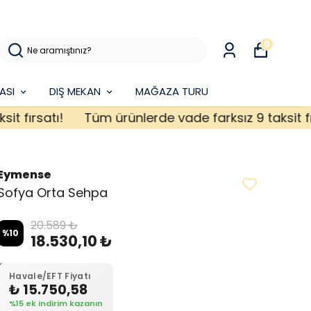
0
ASI
DIŞ MEKAN
MAĞAZA TURU
ırsatı!
Tüm ürünlerde vade farksız 9 taksit fırsat
Eymense
Sofya Orta Sehpa
20.589 ₺
%
10
18.530,10 ₺
Havale/EFT Fiyatı
₺ 15.750,58
%15 ek indirim kazanın