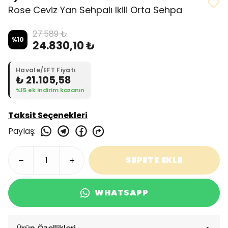
Rose Ceviz Yan Sehpalı Ikili Orta Sehpa
27.589 ₺
%
10
24.830,10 ₺
Havale/EFT Fiyatı
₺ 21.105,58
%15 ek indirim kazanın
Taksit Seçenekleri
Paylaş
:
SEPETE EKLE
WHATSAPP