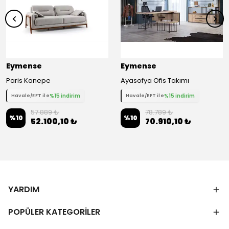
Eymense
Eymense
Paris Kanepe
Ayasofya Ofis Takımı
%15 indirim
%15 indirim
Havale/EFT ile
Havale/EFT ile
57.889 ₺
78.789 ₺
%
10
%
10
52.100,10 ₺
70.910,10 ₺
YARDIM
POPÜLER KATEGORİLER