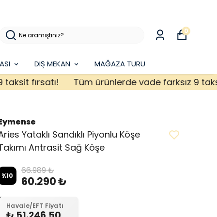
0
ASI
DIŞ MEKAN
MAĞAZA TURU
t fırsatı!
Tüm ürünlerde vade farksız 9 taksit fır
Eymense
Aries Yataklı Sandıklı Piyonlu Köşe
Takımı Antrasit Sağ Köşe
66.989 ₺
%
10
60.290 ₺
Havale/EFT Fiyatı
₺ 51.246,50