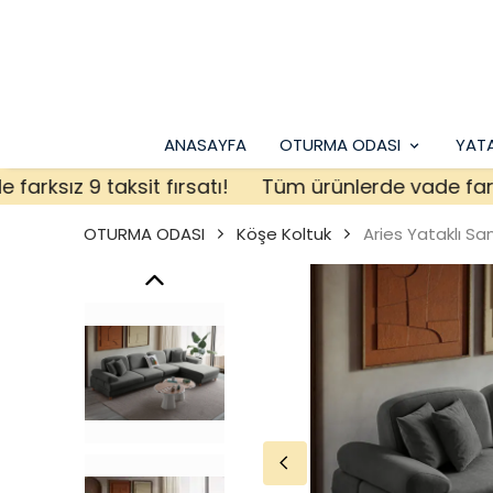
ANASAYFA
OTURMA ODASI
YAT
ız 9 taksit fırsatı!
Tüm ürünlerde vade farksız 9 
OTURMA ODASI
Köşe Koltuk
Aries Yataklı Sa