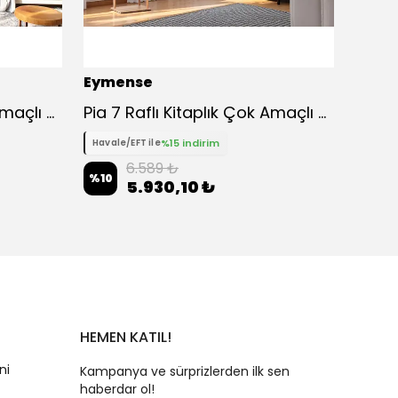
Eymense
Eyme
Pia 7 Raflı Kitaplık Çok Amaçlı Dolap
Pia 7 Raflı Kitaplık Çok Amaçlı Dolap - Meşe
Kuğu 
%15 indirim
Havale/EFT ile
Havale
6.589 ₺
%
10
%
10
5.930,10 ₺
HEMEN KATIL!
ni
Kampanya ve sürprizlerden ilk sen
haberdar ol!