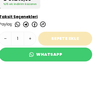
%15 ek indirim kazanın
Taksit Seçenekleri
Paylaş
:
SEPETE EKLE
WHATSAPP