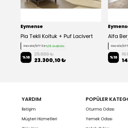
Eymense
Eymens
Petek Çekyatlı Yataklı Köşe Koltuk Takımı
Pia Tekli Koltuk + Puf Lacivert
Alfa Ber
%15 indirim
Havale/EFT ile
Havale/EFT
25.889 ₺
16
%
10
%
10
23.300,10 ₺
14
YARDIM
POPÜLER KATEG
İletişim
Oturma Odası
Müşteri Hizmetleri
Yemek Odası