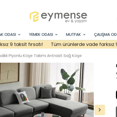
AK ODASI
YEMEK ODASI
MUTFAK
ÇALIŞMA OD
taksit fırsatı!
Tüm ürünlerde vade farksız 9 taksi
ndıklı Piyonlu Köşe Takımı Antrasit Sağ Köşe