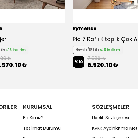
e
Eymense
jer
%15 indirim
%15 indirim
 ile
Havale/EFT ile
.189 ₺
7.689 ₺
%
10
.570,10 ₺
6.920,10 ₺
ORİLER
KURUMSAL
SÖZLEŞMELER
Biz Kimiz?
Üyelik Sözleşmesi
Teslimat Durumu
KVKK Aydınlatma Met