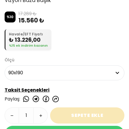
Vizyon Baza Başlık
17.289 ₺
%
10
15.560 ₺
Havale/EFT Fiyatı
₺ 13.226,00
%15 ek indirim kazanın
Ölçü
Taksit Seçenekleri
Paylaş
:
SEPETE EKLE