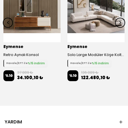
Eymense
Eymense
Retro Aynalı Konsol
Solo Large Modüler Köşe Koltuk Takımı
%15 indirim
%15 indirim
Havale/EFT ile
Havale/EFT ile
37.889 ₺
136.089 ₺
%
10
%
10
34.100,10 ₺
122.480,10 ₺
YARDIM