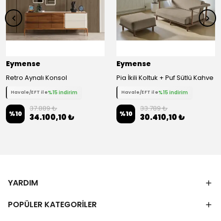
Eymense
Eymense
Retro Aynalı Konsol
Pia İkili Koltuk + Puf Sütlü Kahve
%15 indirim
%15 indirim
Havale/EFT ile
Havale/EFT ile
37.889 ₺
33.789 ₺
%
10
%
10
34.100,10 ₺
30.410,10 ₺
YARDIM
POPÜLER KATEGORİLER