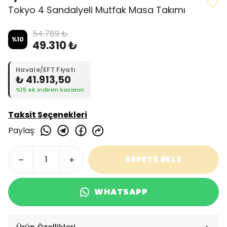
Tokyo 4 Sandalyeli Mutfak Masa Takımı
54.789 ₺
%
10
49.310 ₺
Havale/EFT Fiyatı
₺ 41.913,50
%15 ek indirim kazanın
Taksit Seçenekleri
Paylaş
:
SEPETE EKLE
WHATSAPP