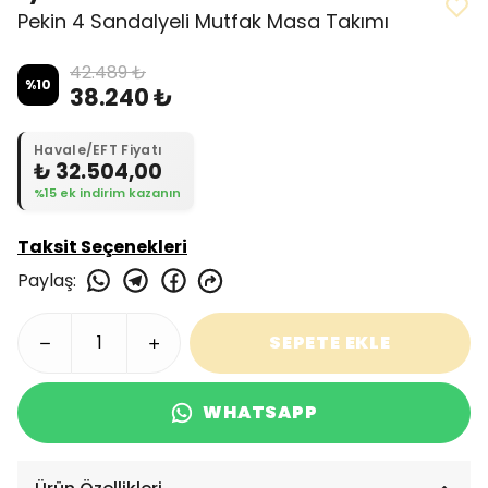
Pekin 4 Sandalyeli Mutfak Masa Takımı
42.489 ₺
%
10
38.240 ₺
Havale/EFT Fiyatı
₺ 32.504,00
%15 ek indirim kazanın
Taksit Seçenekleri
Paylaş
:
SEPETE EKLE
WHATSAPP