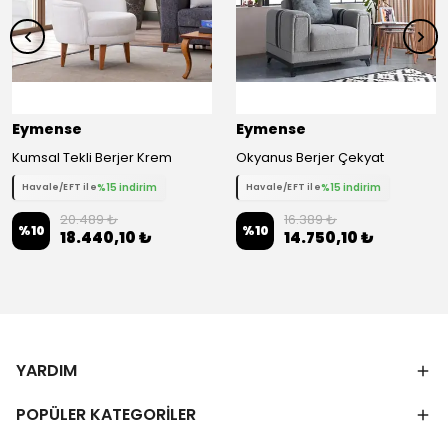
Eymense
Eymense
Kumsal Tekli Berjer Krem
Okyanus Berjer Çekyat
%15 indirim
%15 indirim
Havale/EFT ile
Havale/EFT ile
20.489 ₺
16.389 ₺
%
10
%
10
18.440,10 ₺
14.750,10 ₺
YARDIM
POPÜLER KATEGORİLER