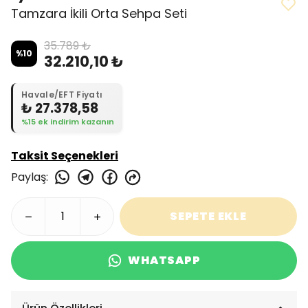
Tamzara İkili Orta Sehpa Seti
35.789 ₺
%
10
32.210,10 ₺
Havale/EFT Fiyatı
₺ 27.378,58
%15 ek indirim kazanın
Taksit Seçenekleri
Paylaş
:
SEPETE EKLE
WHATSAPP