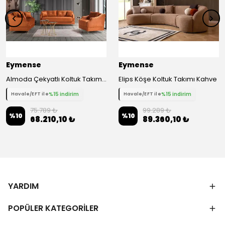
Eymense
Eymense
Almoda Çekyatlı Koltuk Takımı 3 3 1
Elips Köşe Koltuk Takımı Kahve
%15 indirim
%15 indirim
Havale/EFT ile
Havale/EFT ile
75.789 ₺
99.289 ₺
%
10
%
10
68.210,10 ₺
89.360,10 ₺
YARDIM
POPÜLER KATEGORİLER