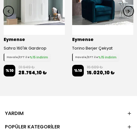
Eymense
Eymense
Sahra 160'lık Gardırop
Torino Berjer Çekyat
%15 indirim
%15 indirim
Havale/EFT ile
Havale/EFT ile
31.949 ₺
16.689 ₺
%
10
%
10
28.754,10 ₺
15.020,10 ₺
YARDIM
POPÜLER KATEGORİLER