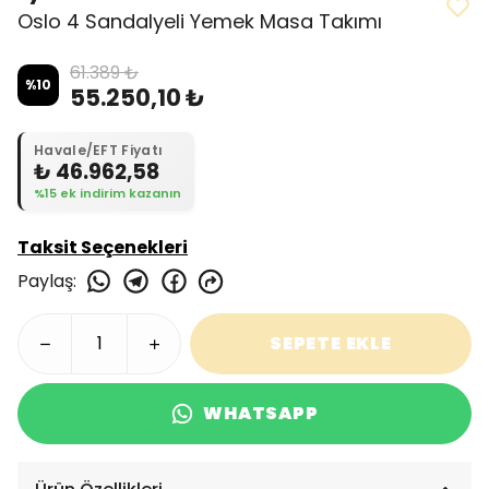
Oslo 4 Sandalyeli Yemek Masa Takımı
61.389 ₺
%
10
55.250,10 ₺
Havale/EFT Fiyatı
₺ 46.962,58
%15 ek indirim kazanın
Taksit Seçenekleri
Paylaş
:
SEPETE EKLE
WHATSAPP