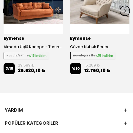
Eymense
Eymense
Almoda Üçlü Kanepe - Turuncu
Gözde Nubuk Berjer
%15 indirim
%15 indirim
Havale/EFT ile
Havale/EFT ile
29.589 ₺
15.289 ₺
%
10
%
10
26.630,10 ₺
13.760,10 ₺
YARDIM
POPÜLER KATEGORİLER