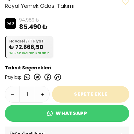
Royal Yemek Odası Takımı
94.989 ₺
%
10
85.490 ₺
Havale/EFT Fiyatı
₺ 72.666,50
%15 ek indirim kazanın
Taksit Seçenekleri
Paylaş
:
SEPETE EKLE
WHATSAPP