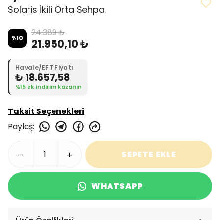
Solaris İkili Orta Sehpa
24.389 ₺
%
10
21.950,10 ₺
Havale/EFT Fiyatı
₺ 18.657,58
%15 ek indirim kazanın
Taksit Seçenekleri
Paylaş
:
SEPETE EKLE
WHATSAPP