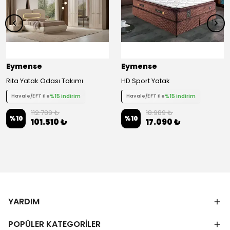
Eymense
Eymense
Rita Yatak Odası Takımı
HD Sport Yatak
%15 indirim
%15 indirim
Havale/EFT ile
Havale/EFT ile
112.789 ₺
18.989 ₺
%
10
%
10
101.510 ₺
17.090 ₺
YARDIM
POPÜLER KATEGORİLER