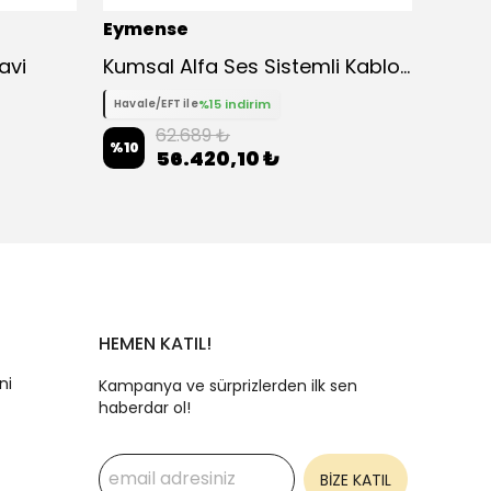
Eymense
Eyme
avi
Kumsal Alfa Ses Sistemli Kablosuz Şarjlı Ofis Çalışma Masası
Ayas
%15 indirim
Havale/EFT ile
Havale
62.689 ₺
%
10
%
10
56.420,10 ₺
HEMEN KATIL!
ni
Kampanya ve sürprizlerden ilk sen
haberdar ol!
BİZE KATIL