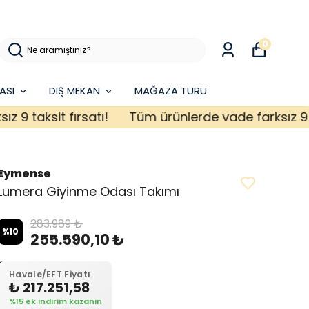
0
ASI
DIŞ MEKAN
MAĞAZA TURU
taksit fırsatı!
Tüm ürünlerde vade farksız 9 taksi
Eymense
Lumera Giyinme Odası Takımı
283.989 ₺
%
10
255.590,10 ₺
Havale/EFT Fiyatı
₺ 217.251,58
%15 ek indirim kazanın