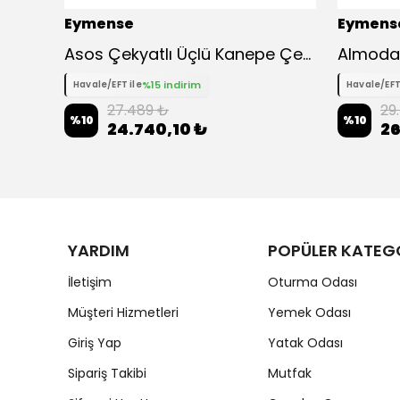
Eymense
Eymens
Kumsal Gama Ofis Çalışma Masası
Asos Çekyatlı Üçlü Kanepe Çekyat
Almoda 
%15 indirim
Havale/EFT ile
Havale/EFT
27.489 ₺
29
%
10
%
10
24.740,10 ₺
26
YARDIM
POPÜLER KATEG
İletişim
Oturma Odası
Müşteri Hizmetleri
Yemek Odası
Giriş Yap
Yatak Odası
Sipariş Takibi
Mutfak