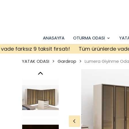
ANASAYFA
OTURMA ODASI
YAT
farksız 9 taksit fırsatı!
Tüm ürünlerde vade farks
YATAK ODASI
Gardırop
Lumera Giyinme Odas