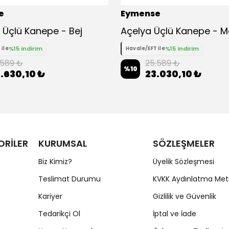
e
Eymense
Üçlü Kanepe - Bej
Açelya Üçlü Kanepe - M
%15 indirim
%15 indirim
 ile
Havale/EFT ile
.589 ₺
25.589 ₺
%
10
.630,10 ₺
23.030,10 ₺
ORİLER
KURUMSAL
SÖZLEŞMELER
Biz Kimiz?
Üyelik Sözleşmesi
Teslimat Durumu
KVKK Aydınlatma Met
Kariyer
Gizlilik ve Güvenlik
Tedarikçi Ol
İptal ve İade