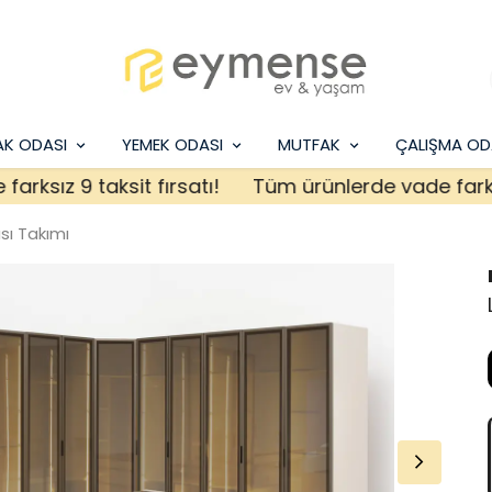
AK ODASI
YEMEK ODASI
MUTFAK
ÇALIŞMA OD
ız 9 taksit fırsatı!
Tüm ürünlerde vade farksız 9 
ı Takımı