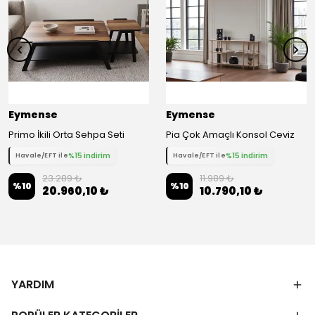
Eymense
Eymense
Primo İkili Orta Sehpa Seti
Pia Çok Amaçlı Konsol Ceviz
%15 indirim
%15 indirim
Havale/EFT ile
Havale/EFT ile
23.289 ₺
11.989 ₺
%
10
%
10
20.960,10 ₺
10.790,10 ₺
YARDIM