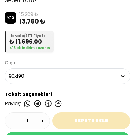
Sedef Yatak
15.289 ₺
%
10
13.760 ₺
Havale/EFT Fiyatı
₺ 11.696,00
%15 ek indirim kazanın
Ölçü
Taksit Seçenekleri
Paylaş
:
SEPETE EKLE