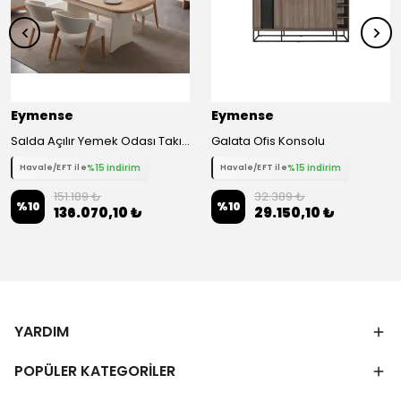
Eymense
Eymense
Salda Açılır Yemek Odası Takımı 4 Sandalyeli
Galata Ofis Konsolu
%15 indirim
%15 indirim
Havale/EFT ile
Havale/EFT ile
151.189 ₺
32.389 ₺
%
10
%
10
136.070,10 ₺
29.150,10 ₺
YARDIM
POPÜLER KATEGORİLER