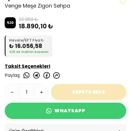
Venge Meşe Zigon Sehpa
20.989 ₺
%
10
18.890,10 ₺
Havale/EFT Fiyatı
₺ 16.056,58
%15 ek indirim kazanın
Taksit Seçenekleri
Paylaş
:
SEPETE EKLE
WHATSAPP