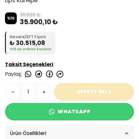
Lips Kanepe
39.889 ₺
%
10
35.900,10 ₺
Havale/EFT Fiyatı
₺ 30.515,08
%15 ek indirim kazanın
Taksit Seçenekleri
Paylaş
:
SEPETE EKLE
WHATSAPP
Ürün Özellikleri