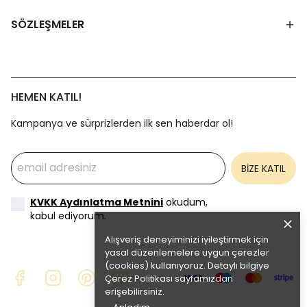
SÖZLEŞMELER
HEMEN KATIL!
Kampanya ve sürprizlerden ilk sen haberdar ol!
BİZE KATIL
KVKK Aydınlatma Metnini
okudum,
kabul ediyorum.
Alışveriş deneyiminizi iyileştirmek için
yasal düzenlemelere uygun çerezler
(cookies) kullanıyoruz. Detaylı bilgiye
Çerez Politikası
sayfamızdan
erişebilirsiniz.