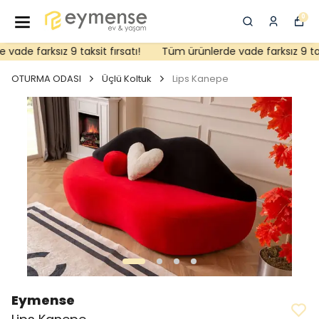
0
ade farksız 9 taksit fırsatı!
Tüm ürünlerde vade farksız 9 taksi
OTURMA ODASI
Üçlü Koltuk
Lips Kanepe
Eymense