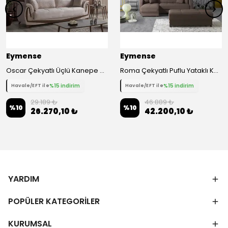
Eymense
Eymense
Oscar Çekyatlı Üçlü Kanepe Çekyat - Bej
Roma Çekyatlı Puflu Yataklı Köşe Koltuk Takımı
%15 indirim
%15 indirim
Havale/EFT ile
Havale/EFT ile
29.189 ₺
46.889 ₺
%
10
%
10
26.270,10 ₺
42.200,10 ₺
YARDIM
POPÜLER KATEGORİLER
KURUMSAL