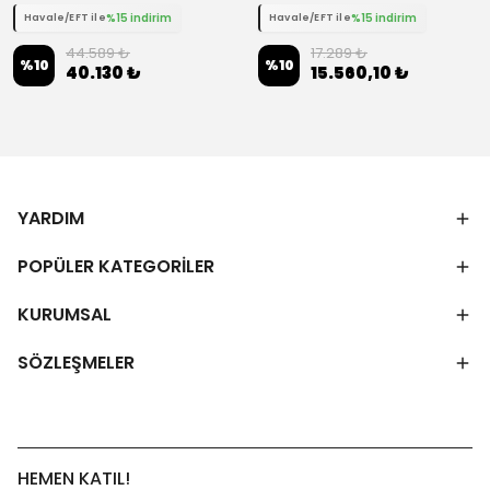
%15 indirim
%15 indirim
Havale/EFT ile
Havale/EFT ile
44.589 ₺
17.289 ₺
%
10
%
10
40.130 ₺
15.560,10 ₺
YARDIM
POPÜLER KATEGORİLER
KURUMSAL
SÖZLEŞMELER
HEMEN KATIL!