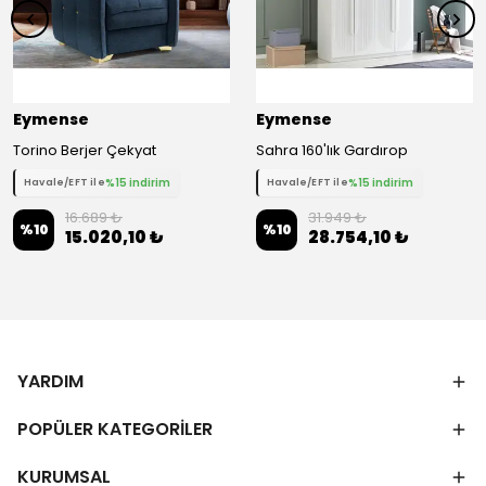
Eymense
Eymense
Torino Berjer Çekyat
Sahra 160'lık Gardırop
%15 indirim
%15 indirim
Havale/EFT ile
Havale/EFT ile
16.689 ₺
31.949 ₺
%
10
%
10
15.020,10 ₺
28.754,10 ₺
YARDIM
POPÜLER KATEGORİLER
KURUMSAL