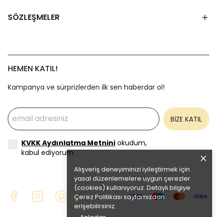
SÖZLEŞMELER
HEMEN KATIL!
Kampanya ve sürprizlerden ilk sen haberdar ol!
BİZE KATIL
KVKK Aydınlatma Metnini
okudum,
kabul ediyorum.
Alışveriş deneyiminizi iyileştirmek için
yasal düzenlemelere uygun çerezler
(cookies) kullanıyoruz. Detaylı bilgiye
Çerez Politikası
sayfamızdan
erişebilirsiniz.