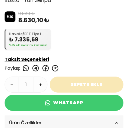
Boston Yan Sehpa
9.589 ₺
%
10
8.630,10 ₺
Havale/EFT Fiyatı
₺ 7.335,59
%15 ek indirim kazanın
Taksit Seçenekleri
Paylaş
:
SEPETE EKLE
WHATSAPP
Ürün Özellikleri