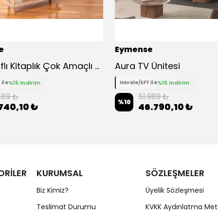
e
Eymense
Pia 4 Raflı Kitaplık Çok Amaçlı Dolap - Meşe
Aura TV Ünitesi
%15 indirim
%15 indirim
 ile
Havale/EFT ile
489 ₺
51.989 ₺
%
10
740,10 ₺
46.790,10 ₺
ORİLER
KURUMSAL
SÖZLEŞMELER
Biz Kimiz?
Üyelik Sözleşmesi
Teslimat Durumu
KVKK Aydınlatma Met