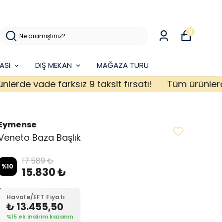
0
ASI
DIŞ MEKAN
MAĞAZA TURU
e vade farksız 9 taksit fırsatı!
Tüm ürünlerde vad
Eymense
Veneto Baza Başlık
17.589 ₺
%
10
15.830 ₺
Havale/EFT Fiyatı
₺ 13.455,50
%15 ek indirim kazanın