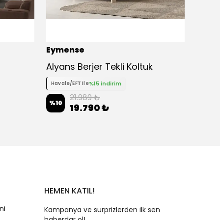
Eymense
Eyme
Alyans Berjer Tekli Koltuk
Valet
%15 indirim
Havale/EFT ile
Havale
21.989 ₺
%
10
%
10
19.790 ₺
HEMEN KATIL!
ni
Kampanya ve sürprizlerden ilk sen
haberdar ol!