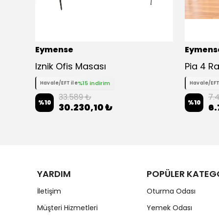
Eymense
Eymens
Iznik Ofis Masası
%15 indirim
Havale/EFT ile
Havale/EFT
33.589 ₺
7.
%
10
%
10
30.230,10 ₺
6.
YARDIM
POPÜLER KATEG
İletişim
Oturma Odası
Müşteri Hizmetleri
Yemek Odası