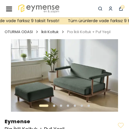
0
vade farksız 9 taksit fırsatı!
Tüm ürünlerde vade farksız 9 taks
OTURMA ODASI
İkili Koltuk
Pia İkili Koltuk + Puf Yeşil
Eymense