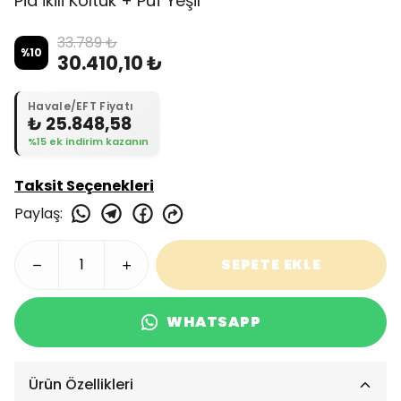
Pia İkili Koltuk + Puf Yeşil
33.789 ₺
%
10
30.410,10 ₺
Havale/EFT Fiyatı
₺ 25.848,58
%15 ek indirim kazanın
Taksit Seçenekleri
Paylaş
:
SEPETE EKLE
WHATSAPP
Ürün Özellikleri