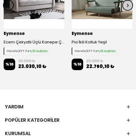
Eymense
Eymense
Ecem Çekyatlı Üçlü Kanepe Çekyat
Pia İkili Koltuk Yeşil
%15 indirim
%15 indirim
Havale/EFT ile
Havale/EFT ile
25.589 ₺
25.289 ₺
%
10
%
10
23.030,10 ₺
22.760,10 ₺
YARDIM
POPÜLER KATEGORİLER
KURUMSAL