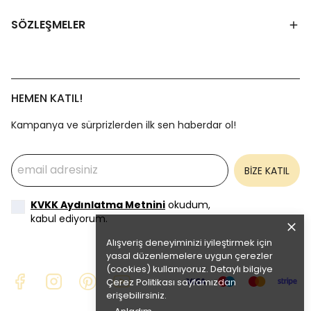
SÖZLEŞMELER
HEMEN KATIL!
Kampanya ve sürprizlerden ilk sen haberdar ol!
BİZE KATIL
KVKK Aydınlatma Metnini
okudum,
kabul ediyorum.
Alışveriş deneyiminizi iyileştirmek için
yasal düzenlemelere uygun çerezler
(cookies) kullanıyoruz. Detaylı bilgiye
Çerez Politikası
sayfamızdan
erişebilirsiniz.