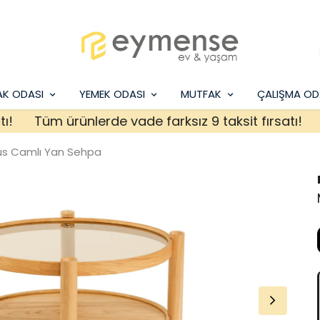
AK ODASI
YEMEK ODASI
MUTFAK
ÇALIŞMA OD
Tüm ürünlerde vade farksız 9 taksit fırsatı!
Tüm
s Camlı Yan Sehpa