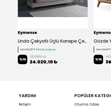
Eymense
Eymens
e
Linda Çekyatlı Üçlü Kanepe Çekyat - Gri
%15 indirim
Havale/EFT ile
Havale/EFT
26.689 ₺
40
%
10
%
10
24.020,10 ₺
36
YARDIM
POPÜLER KATEG
İletişim
Oturma Odası