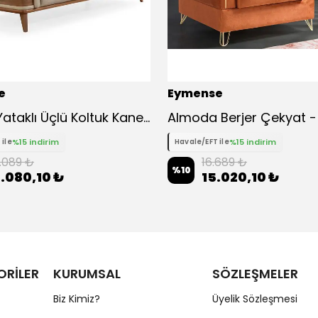
e
Eymense
Gözde Yataklı Üçlü Koltuk Kanepe
%15 indirim
%15 indirim
 ile
Havale/EFT ile
.089 ₺
16.689 ₺
%
10
.080,10 ₺
15.020,10 ₺
ORİLER
KURUMSAL
SÖZLEŞMELER
Biz Kimiz?
Üyelik Sözleşmesi