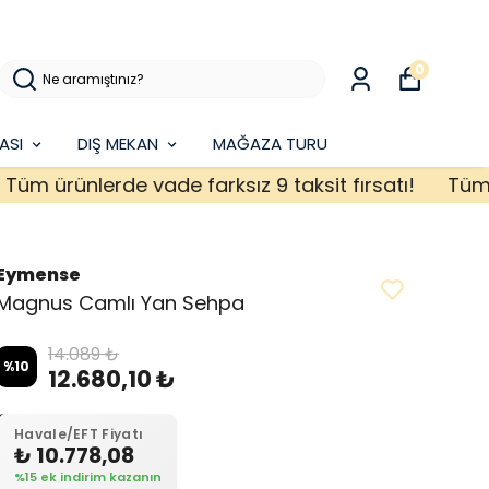
0
ASI
DIŞ MEKAN
MAĞAZA TURU
 ürünlerde vade farksız 9 taksit fırsatı!
Tüm ürün
Eymense
Magnus Camlı Yan Sehpa
14.089 ₺
%
10
12.680,10 ₺
Havale/EFT Fiyatı
₺ 10.778,08
%15 ek indirim kazanın