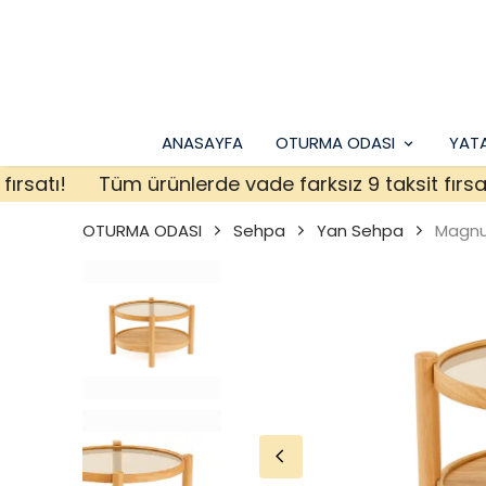
ANASAYFA
OTURMA ODASI
YAT
atı!
Tüm ürünlerde vade farksız 9 taksit fırsatı!
OTURMA ODASI
Sehpa
Yan Sehpa
Magnu