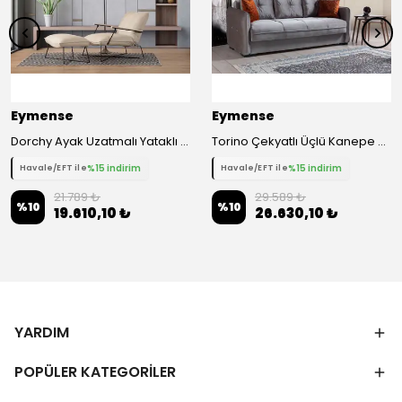
Eymense
Eymense
Dorchy Ayak Uzatmalı Yataklı Berjer
Torino Çekyatlı Üçlü Kanepe Çekyat
%15 indirim
%15 indirim
Havale/EFT ile
Havale/EFT ile
21.789 ₺
29.589 ₺
%
10
%
10
19.610,10 ₺
26.630,10 ₺
YARDIM
POPÜLER KATEGORİLER