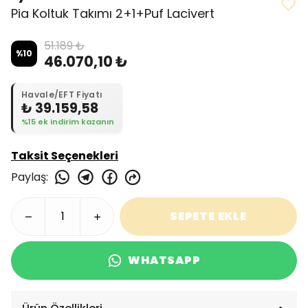
Pia Koltuk Takımı 2+1+Puf Lacivert
51.189 ₺
%
10
46.070,10 ₺
Havale/EFT Fiyatı
₺ 39.159,58
%15 ek indirim kazanın
Taksit Seçenekleri
Paylaş
:
SEPETE EKLE
WHATSAPP