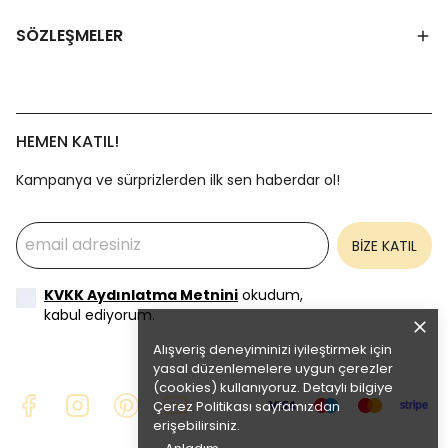
SÖZLEŞMELER
HEMEN KATIL!
Kampanya ve sürprizlerden ilk sen haberdar ol!
BİZE KATIL
KVKK Aydınlatma Metnini
okudum,
kabul ediyorum.
Alışveriş deneyiminizi iyileştirmek için
yasal düzenlemelere uygun çerezler
(cookies) kullanıyoruz. Detaylı bilgiye
Çerez Politikası
sayfamızdan
erişebilirsiniz.