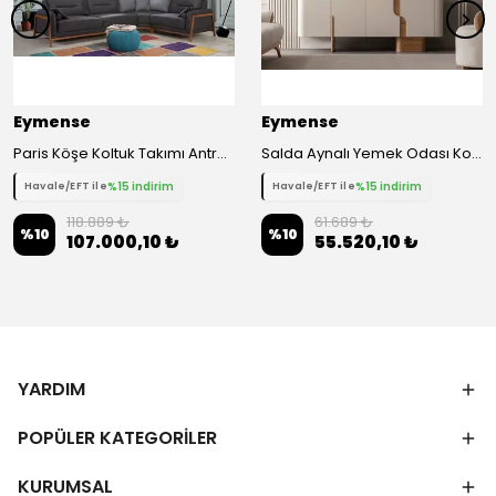
Eymense
Eymense
Paris Köşe Koltuk Takımı Antrasit Sağ Köşe Keten
Salda Aynalı Yemek Odası Konsolu
%15 indirim
%15 indirim
Havale/EFT ile
Havale/EFT ile
118.889 ₺
61.689 ₺
%
10
%
10
107.000,10 ₺
55.520,10 ₺
YARDIM
POPÜLER KATEGORİLER
KURUMSAL