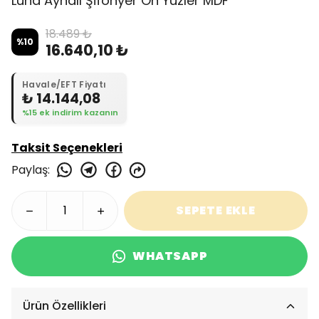
Luna Aynalı Şifonyer Ön Yüzler MDF
18.489 ₺
%
10
16.640,10 ₺
Havale/EFT Fiyatı
₺ 14.144,08
%15 ek indirim kazanın
Taksit Seçenekleri
Paylaş
:
SEPETE EKLE
WHATSAPP
Ürün Özellikleri