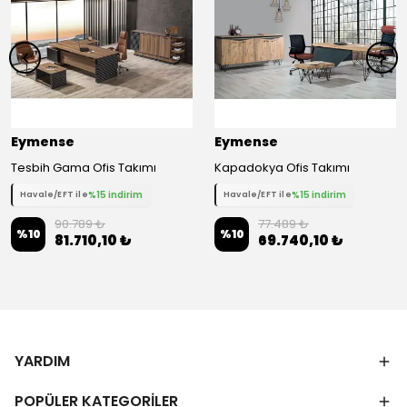
Eymense
Eymense
Tesbih Gama Ofis Takımı
Kapadokya Ofis Takımı
%15 indirim
%15 indirim
Havale/EFT ile
Havale/EFT ile
90.789 ₺
77.489 ₺
%
10
%
10
81.710,10 ₺
69.740,10 ₺
YARDIM
POPÜLER KATEGORİLER