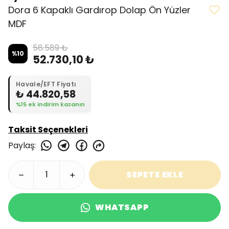
Dora 6 Kapaklı Gardırop Dolap Ön Yüzler
MDF
58.589 ₺
%
10
52.730,10 ₺
Havale/EFT Fiyatı
₺ 44.820,58
%15 ek indirim kazanın
Taksit Seçenekleri
Paylaş
:
SEPETE EKLE
WHATSAPP