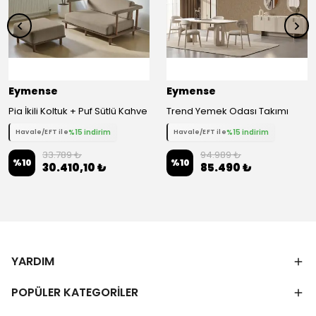
Eymense
Eymense
Pia İkili Koltuk + Puf Sütlü Kahve
Trend Yemek Odası Takımı
%15 indirim
%15 indirim
Havale/EFT ile
Havale/EFT ile
33.789 ₺
94.989 ₺
%
10
%
10
30.410,10 ₺
85.490 ₺
YARDIM
POPÜLER KATEGORİLER