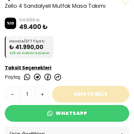
Zello 4 Sandalyeli Mutfak Masa Takımı
54.889 ₺
%
10
49.400 ₺
Havale/EFT Fiyatı
₺ 41.990,00
%15 ek indirim kazanın
Taksit Seçenekleri
Paylaş
:
SEPETE EKLE
WHATSAPP