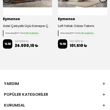
Eymense
Eymense
Adel Çekyatlı Üçlü Kanepe Çekyat - Gri
Loft Yatak Odası Takımı
%15 indirim
%15 indirim
Havale/EFT ile
Havale/EFT ile
28.889 ₺
112.789 ₺
%
10
%
10
26.000,10 ₺
101.510 ₺
YARDIM
POPÜLER KATEGORİLER
KURUMSAL