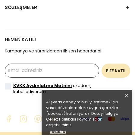
SÖZLEŞMELER
HEMEN KATIL!
Kampanya ve sürprizlerden ilk sen haberdar ol!
BİZE KATIL
KVKK Aydınlatma Metnini
okudum,
kabul ediyorum.
Alışveriş deneyiminizi iyileştirmek için
yasal düzenlemelere uygun çerezler
(cookies) kullanıyoruz. Detaylı bilgiye
Çerez Politikası
sayfamızdan
erişebilirsiniz.
Anladım