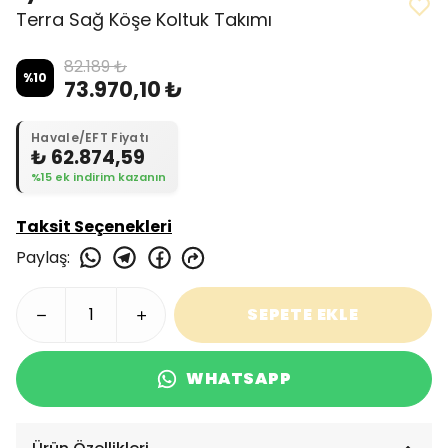
Terra Sağ Köşe Koltuk Takımı
82.189 ₺
%
10
73.970,10 ₺
Havale/EFT Fiyatı
₺ 62.874,59
%15 ek indirim kazanın
Taksit Seçenekleri
Paylaş
:
SEPETE EKLE
WHATSAPP