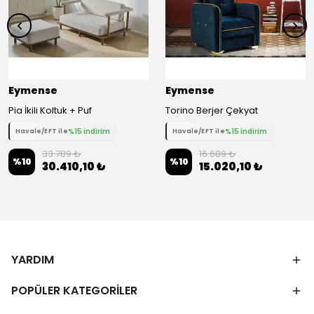
Eymense
Eymense
Pia İkili Koltuk + Puf
Torino Berjer Çekyat
%15 indirim
%15 indirim
Havale/EFT ile
Havale/EFT ile
33.789 ₺
16.689 ₺
%
10
%
10
30.410,10 ₺
15.020,10 ₺
YARDIM
POPÜLER KATEGORİLER