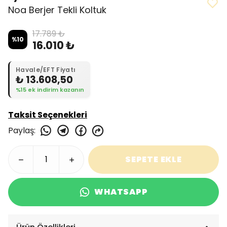
Noa Berjer Tekli Koltuk
17.789 ₺
%
10
16.010 ₺
Havale/EFT Fiyatı
₺ 13.608,50
%15 ek indirim kazanın
Taksit Seçenekleri
Paylaş
:
SEPETE EKLE
WHATSAPP