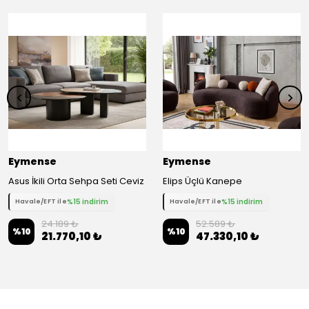
Eymense
Eymense
Asus İkili Orta Sehpa Seti Ceviz
Elips Üçlü Kanepe
%15 indirim
%15 indirim
Havale/EFT ile
Havale/EFT ile
24.189 ₺
52.589 ₺
%
10
%
10
21.770,10 ₺
47.330,10 ₺