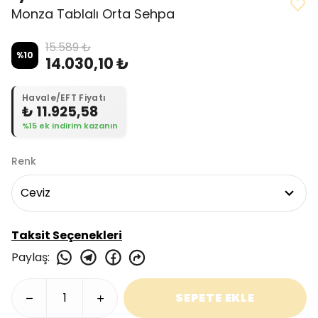
Monza Tablalı Orta Sehpa
15.589 ₺
%
10
14.030,10 ₺
Havale/EFT Fiyatı
₺ 11.925,58
%15 ek indirim kazanın
Renk
Taksit Seçenekleri
Paylaş
:
SEPETE EKLE