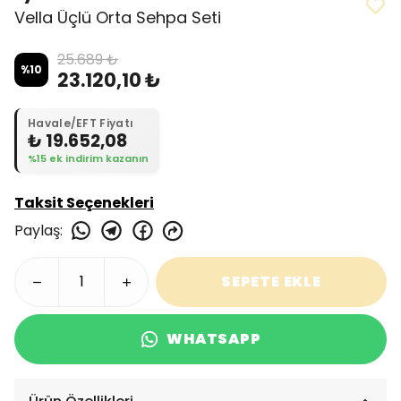
Vella Üçlü Orta Sehpa Seti
25.689 ₺
%
10
23.120,10 ₺
Havale/EFT Fiyatı
₺ 19.652,08
%15 ek indirim kazanın
Taksit Seçenekleri
Paylaş
:
SEPETE EKLE
WHATSAPP