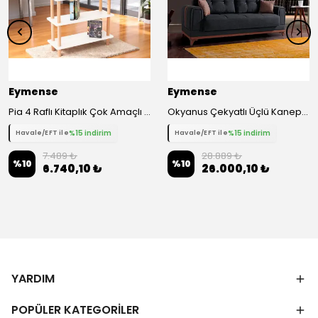
Eymense
Eymense
Pia 4 Raflı Kitaplık Çok Amaçlı Dolap - Beyaz
Okyanus Çekyatlı Üçlü Kanepe Çekyat
%15 indirim
%15 indirim
Havale/EFT ile
Havale/EFT ile
7.489 ₺
28.889 ₺
%
10
%
10
6.740,10 ₺
26.000,10 ₺
YARDIM
POPÜLER KATEGORİLER