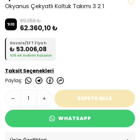
Okyanus Çekyatlı Koltuk Takımı 3 2 1
69.289 ₺
%
10
62.360,10 ₺
Havale/EFT Fiyatı
₺ 53.006,08
%15 ek indirim kazanın
Taksit Seçenekleri
Paylaş
:
SEPETE EKLE
WHATSAPP