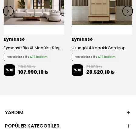
Eymense
Eymense
Eymense Rio XL Modüler Köşe Koltuk Takımı
Uzungöl 4 Kapaklı Gardırop
%15 indirim
%15 indirim
Havale/EFT ile
Havale/EFT ile
119.989 ₺
31.689 ₺
%
10
%
10
107.990,10 ₺
28.520,10 ₺
YARDIM
POPÜLER KATEGORİLER