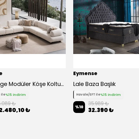
e
Eymense
Solo Large Modüler Köşe Koltuk Takımı
Lale Baza Başlık
%15 indirim
%15 indirim
 ile
Havale/EFT ile
6.089 ₺
35.989 ₺
%
10
2.480,10 ₺
32.390 ₺