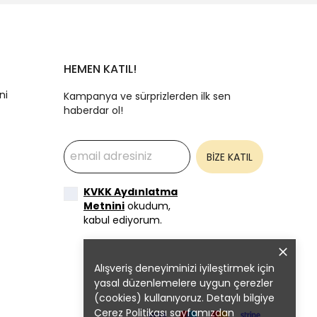
HEMEN KATIL!
ni
Kampanya ve sürprizlerden ilk sen
haberdar ol!
BİZE KATIL
KVKK Aydınlatma
Metnini
okudum,
kabul ediyorum.
Alışveriş deneyiminizi iyileştirmek için
yasal düzenlemelere uygun çerezler
(cookies) kullanıyoruz. Detaylı bilgiye
Çerez Politikası
sayfamızdan