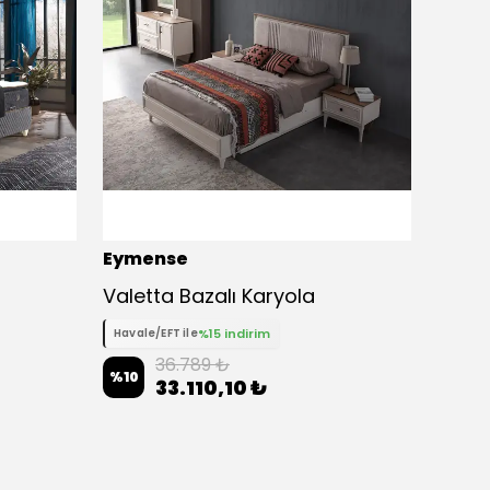
Eymense
Eyme
Valetta Bazalı Karyola
%15 indirim
Havale/EFT ile
Havale
36.789 ₺
%
10
%
10
33.110,10 ₺