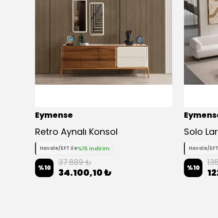
Eymense
Eymens
Kobra Çekyatlı Koltuk Takımı 3+3+1+1
Retro Aynalı Konsol
%15 indirim
Havale/EFT ile
Havale/EFT
37.889 ₺
13
%
10
%
10
34.100,10 ₺
12