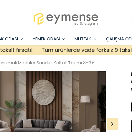
AK ODASI
YEMEK ODASI
MUTFAK
ÇALIŞMA OD
t fırsatı!
Tüm ürünlerde vade farksız 9 taksit fırs
kanizmalı Modüler Sandıklı Koltuk Takımı 3+3+1