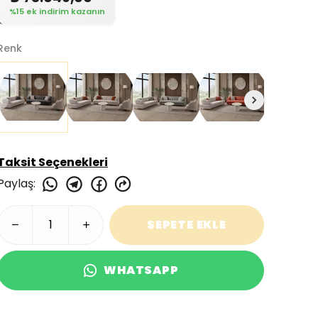
%15 ek indirim kazanın
Renk
Taksit Seçenekleri
Paylaş
:
SEPETE EKLE
WHATSAPP