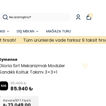
0
ASI
DIŞ MEKAN
MAĞAZA TURU
atı!
Tüm ürünlerde vade farksız 9 taksit fırsatı!
Eymense
Gloria Sırt Mekanizmalı Modüler
Sandıklı Koltuk Takımı 3+3+1
95.489 ₺
%
10
85.940 ₺
Havale/EFT Fiyatı
₺ 73.049,00